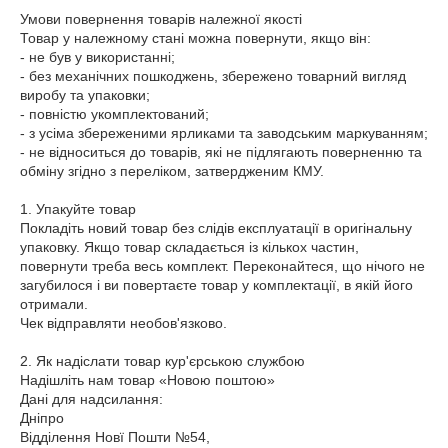
Умови повернення товарів належної якості

Товар у належному стані можна повернути, якщо він:

- не був у використанні;

- без механічних пошкоджень, збережено товарний вигляд 
виробу та упаковки;

- повністю укомплектований;

- з усіма збереженими ярликами та заводським маркуванням;

- не відноситься до товарів, які не підлягають поверненню та 
обміну згідно з переліком, затвердженим КМУ.

1. Упакуйте товар

Покладіть новий товар без слідів експлуатації в оригінальну 
упаковку. Якщо товар складається із кількох частин, 
повернути треба весь комплект. Переконайтеся, що нічого не 
загубилося і ви повертаєте товар у комплектації, в якій його 
отримали.

Чек відправляти необов'язково.

2. Як надіслати товар кур'єрською службою

Надішліть нам товар «Новою поштою»

Дані для надсилання:

Дніпро

Відділення Новї Пошти №54, 
