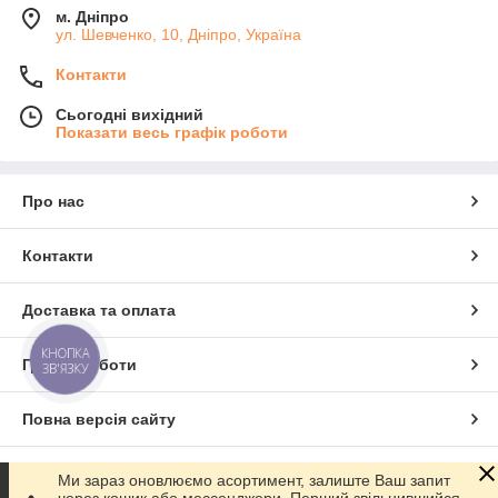
м. Дніпро
ул. Шевченко, 10, Дніпро, Україна
Контакти
Сьогодні вихідний
Показати весь графік роботи
Про нас
Контакти
Доставка та оплата
КНОПКА
Графік роботи
ЗВ'ЯЗКУ
Повна версія сайту
Сайт створено на маркетплейсі
Prom.ua
Ми зараз оновлюємо асортимент, залиште Ваш запит