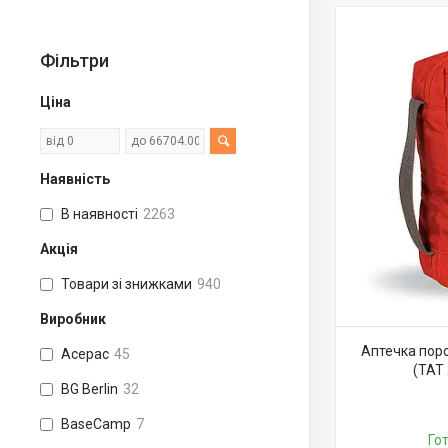
Фільтри
Ціна
Наявність
В наявності
2263
Акція
Товари зі знижками
940
Виробник
Аптечка поро
Acepac
45
(TAT 
BG Berlin
32
BaseCamp
7
Го