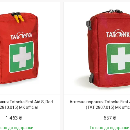
жня Tatonka First Aid S, Red
Аптечка порожня Tatonka First 
2810.015) MK official
(TAT 2807.015) MK offic
1 463 ₴
657 ₴
тово до відправки
Готово до відправки