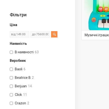
Фільтри
Ціна
Музичні іграшк
Наявність
В наявності
63
Виробник
Baoli
6
Beatrice B
2
Berjuan
14
Click
11
Crazon
2