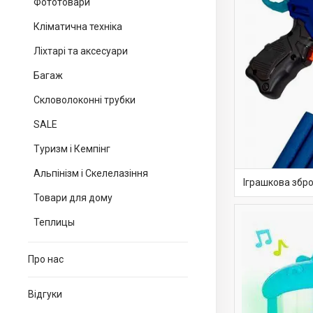
Фототовари
Кліматична техніка
Ліхтарі та аксесуари
Багаж
Скловолоконні трубки
SALE
Туризм і Кемпінг
Альпінізм і Скелелазіння
Іграшкова збр
Товари для дому
Теплицы
Про нас
Відгуки