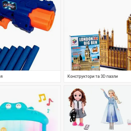
оя
Конструктори та 3D пазли