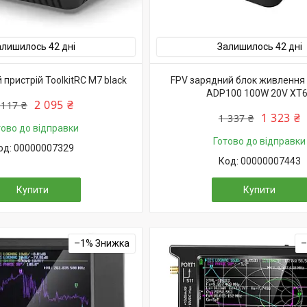
алишилось 42 дні
Залишилось 42 дні
пристрiй ToolkitRC M7 black
FPV зарядний блок живлення 
ADP100 100W 20V XT
2 095 ₴
 117 ₴
1 323 ₴
1 337 ₴
тово до відправки
Готово до відправки
00000007329
00000007443
Купити
Купити
–1%