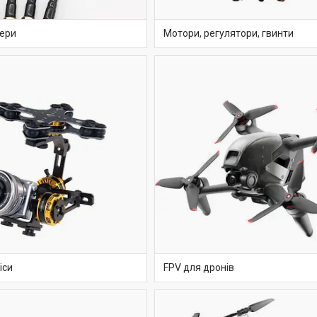
кери
Мотори, регулятори, гвинти
іси
FPV для дронів