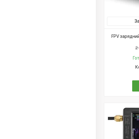
З
FPV зарядний 
2
Го