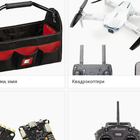
ки, хімія
Квадрокоптери