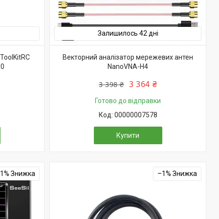
Залишилось 42 дні
ToolKitRC
Векторний аналізатор мережевих антен
60
NanoVNA-H4
3 364 ₴
3 398 ₴
Готово до відправки
00000007578
Купити
–1%
–1%