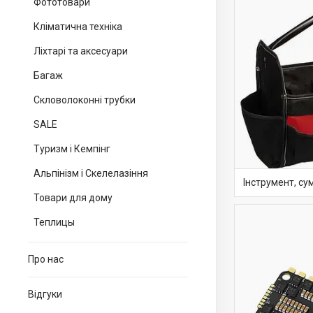
Фототовари
Кліматична техніка
Ліхтарі та аксесуари
Багаж
Скловолоконні трубки
SALE
Туризм і Кемпінг
Альпінізм і Скелелазіння
Інструмент, сум
Товари для дому
Теплицы
Про нас
Відгуки