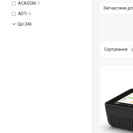
ACASOM
3
Запчастини для
ADTi
6
Ще 246