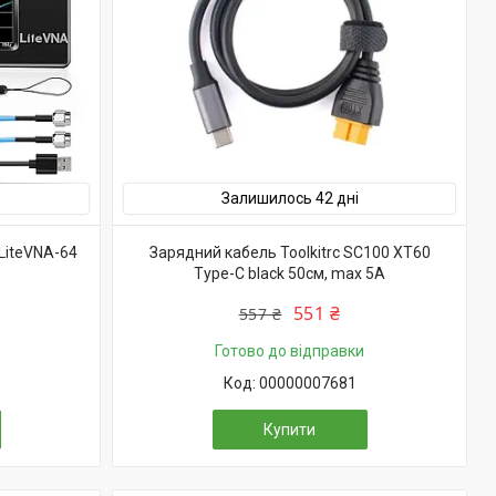
Залишилось 42 дні
LiteVNA-64
Зарядний кабель Toolkitrc SC100 XT60
Type-C black 50см, max 5A
551 ₴
557 ₴
Готово до відправки
00000007681
Купити