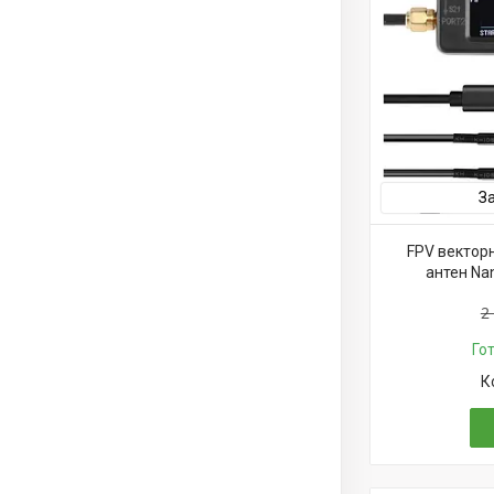
З
FPV вектор
антен Nan
2
Го