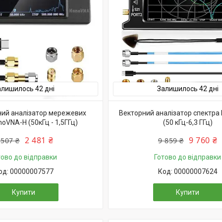
алишилось 42 дні
Залишилось 42 дні
ний аналізатор мережевих
Векторний аналізатор спектра 
oVNA-H (50кГц - 1,5ГГц)
(50 кГц-6,3 ГГц)
2 481 ₴
9 760 ₴
 507 ₴
9 859 ₴
тово до відправки
Готово до відправки
00000007577
00000007624
Купити
Купити