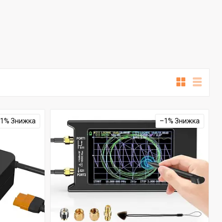
–1%
–1%