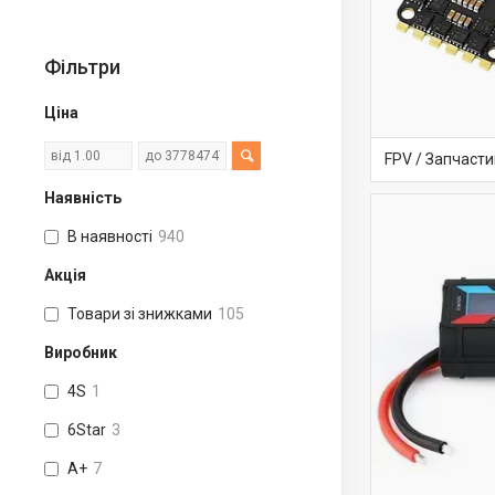
Фільтри
Ціна
FPV / Запчасти
Наявність
В наявності
940
Акція
Товари зі знижками
105
Виробник
4S
1
6Star
3
A+
7