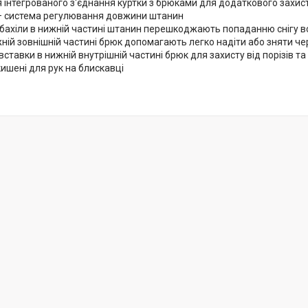
ля інтегрованого з'єднання куртки з брюками для додаткового захист
m – система регулювання довжини штанин
і бахіли в нижній частині штанин перешкоджають попаданню снігу 
жній зовнішній частині брюк допомагають легко надіти або зняти ч
вставки в нижній внутрішній частині брюк для захисту від порізів та
 кишені для рук на блискавці