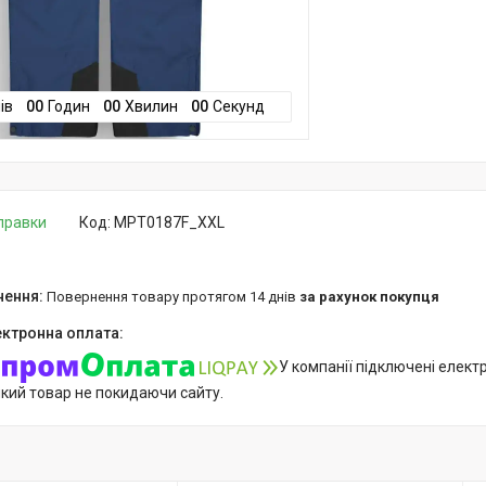
ів
0
0
Годин
0
0
Хвилин
0
0
Секунд
дправки
Код:
MPT0187F_XXL
повернення товару протягом 14 днів
за рахунок покупця
У компанії підключені елект
який товар не покидаючи сайту.