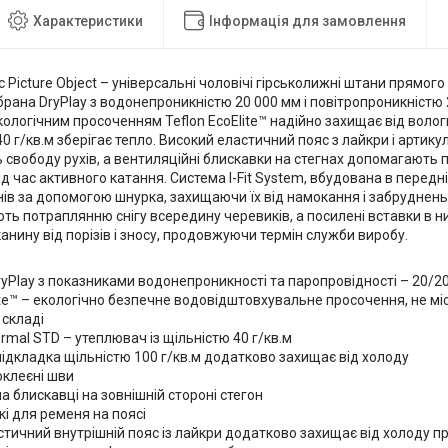
Характеристики
Інформація для замовлення
ic Picture Object – універсальні чоловічі гірськолижні штани прямог
брана DryPlay з водонепроникністю 20 000 мм і повітропроникністю 
кологічним просоченням Teflon EcoElite™ надійно захищає від вологи
0 г/кв.м зберігає тепло. Високий еластичний пояс з лайкри і артику
 свободу рухів, а вентиляційні блискавки на стегнах допомагають
ід час активного катання. Система I-Fit System, вбудована в перед
в за допомогою шнурка, захищаючи їх від намокання і забруднень. 
ь потраплянню снігу всередину черевиків, а посилені вставки в н
нину від порізів і зносу, продовжуючи термін служби виробу.
yPlay з показниками водонепроникності та паропровідності – 20/2
lite™ – екологічно безпечне водовідштовхувальне просочення, не мі
 складі
ermal STD – утеплювач із щільністю 40 г/кв.м
підкладка щільністю 100 г/кв.м додатково захищає від холоду
оклеєні шви
на блискавці на зовнішній стороні стегон
кі для ременя на поясі
стичний внутрішній пояс із лайкри додатково захищає від холоду п