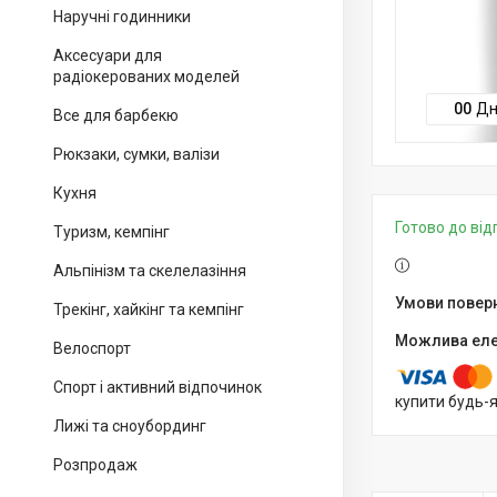
Наручні годинники
Аксесуари для
радіокерованих моделей
0
0
Дн
Все для барбекю
Рюкзаки, сумки, валізи
Кухня
Готово до ві
Туризм, кемпінг
Альпінізм та скелелазіння
Трекінг, хайкінг та кемпінг
Велоспорт
Спорт і активний відпочинок
купити будь-
Лижі та сноубординг
Розпродаж