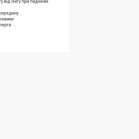
у від снігу при падіннях
всередину
еревики
 тертя