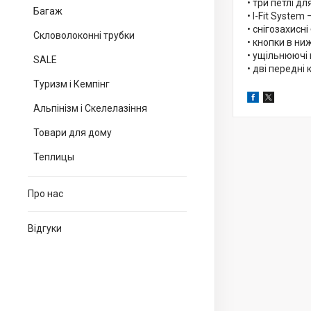
• три петлі д
Багаж
• I-Fit Syste
• снігозахисн
Скловолоконні трубки
• кнопки в ни
• ущільнюючі 
SALE
• дві передні
Туризм і Кемпінг
Альпінізм і Скелелазіння
Товари для дому
Теплицы
Про нас
Відгуки