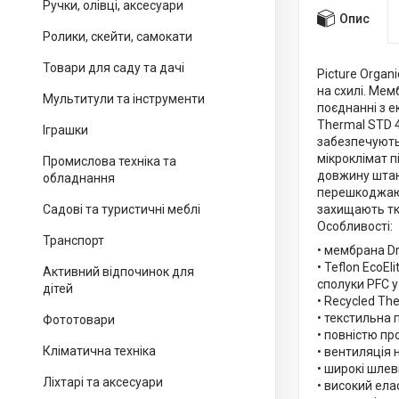
Ручки, олівці, аксесуари
Опис
Ролики, скейти, самокати
Товари для саду та дачі
Picture Organ
на схилі. Мем
Мультитули та інструменти
поєднанні з е
Thermal STD 4
Іграшки
забезпечують
мікроклімат п
Промислова техніка та
довжину штані
обладнання
перешкоджают
Садові та туристичні меблі
захищають тка
Особливості:
Транспорт
• мембрана Dr
• Teflon EcoE
Активний відпочинок для
сполуки PFC у
дітей
• Recycled Th
• текстильна 
Фототовари
• повністю пр
Кліматична техніка
• вентиляція 
• широкі шлев
Ліхтарі та аксесуари
• високий ела