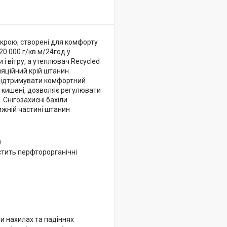
о крою, створені для комфорту
20 000 г/кв.м/24год у
 і вітру, а утеплювач Recycled
ляційний крій штанин
 підтримувати комфортний
ні кишені, дозволяє регулювати
Снігозахисні бахіли
ижній частині штанин
0
стить перфторорганічні
ри нахилах та падіннях