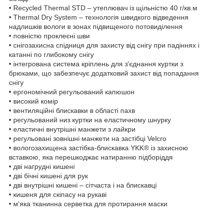
• Recycled Thermal STD – утеплювач із щільністю 40 г/кв.м
• Thermal Dry System – технологія швидкого відведення
надлишків вологи в зонах підвищеного потовиділення
• повністю проклеєні шви
• снігозахисна спідниця для захисту від снігу при падіннях і
катанні по глибокому снігу
• інтегрована система кріплень для з'єднання куртки з
брюками, що забезпечує додатковий захист від попадання
снігу
• ергономічний регульований капюшон
• високий комір
• вентиляційні блискавки в області пахв
• регульований низ куртки на еластичному шнурку
• еластичні внутрішні манжети з лайкри
• регульовані зовнішні манжети на застібці Velcro
• вологозахищена застібка-блискавка YKK® із захисною
вставкою, яка перешкоджає натиранню підборіддя
• дві нагрудні кишені
• дві бічні кишені для рук
• дві внутрішні кишені – сітчаста і на блискавці
• кишеня для скіпасу на рукаві
• м'яка тканинна серветка для протирання маски