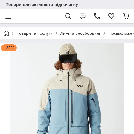
Товари для активного відпочинку
Товари та послуги
Лижі та сноубординг
Гірськолижни
–25%