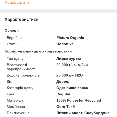
Приховати
Характеристики
Основні
Виробник
Picture Organic
Стать
Чоловіча
Користувальницькі характеристики
Тип одягу
Лижна куртка
Властивості
20 000 г/кв. м/24ч
паропроникності
Водонепроникність
25 000 мм H2O
Вік
Дорослі
Категорія одягу
Одяг вище пояса
Крій
Regular
Матеріал
100% Polyester Recycled
Мембрана
Gore-Tex®
Призначення
Лижний спорт, Сноубординг