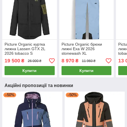
Picture Organic куртка
Picture Organic брюки
Pict
лижна Lassen GTX 2L
лижні Exa W 2026
лижн
2026 tobacco S
stonewash XL
toba
19 500
8 970
13 
₴
₴
26 000 ₴
11 960 ₴
Купити
Купити
Акційні пропозиції та новинки
–50%
–50%