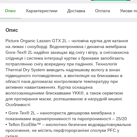
Опис
Характеристики
Доставка
Оплата
Умови п
Опис
Picture Organic Lassen GTX 2L – чоловіча куртка для катання
на лижах і сноуборді. Водонепроникна і дихаюча мембрана
Gore-Tex® 2L надійно захищає від снігу і вітру, а снігозахисна
спідниця і система інтеграції куртки з брюками запобігають
потраплянню снігу всередину при падіннях. Технологія
Thermal Dry System виводить надлишкову вологу в зонах
підвищеного потовиділення, а вентиляція на блискавках в
області пахв допомагає контролювати температуру при
активних навантаженнях. Куртка оснащена
вологозахищеними блискавками YKK®, а також серветкою
для протирання маски, розташованою в нагрудній кишені.
Особливості:
• Gore-Tex® 2L – нанопориста двошарова мембрана з
показниками водонепроникності та паропроникності – 25/20
• Teflon EcoElite™ – екологічно безпечне водовідштовхувальне
просочення, не містить перфторорганічні сполуки PFC у
складі