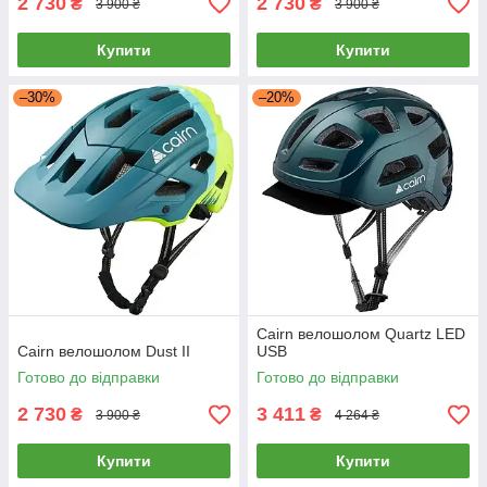
2 730
2 730
₴
₴
3 900 ₴
3 900 ₴
Купити
Купити
–30%
–20%
Cairn велошолом Quartz LED
Cairn велошолом Dust II
USB
Готово до відправки
Готово до відправки
2 730
3 411
₴
₴
3 900 ₴
4 264 ₴
Купити
Купити