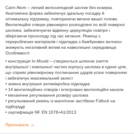
Cairn Atom – легкий велосипедний шолом без козирка.
Анатомічна форма забезпечує ідеальну посадку й
оптимальну підтримку, повторюючи вигини вашої голови.
Вентиляційні отвори рівномірно розподілені по всій поверхні
шолома, забезпечуючи відмінну циркуляцію повітря і
зберігаючи прохолоду під час катання. Ремінці з
перероблених матеріалів і підкладка з бамбукових волокон
знижують негативний вплив на навколишнє середовище.
Особливості:
• конструкція In-Mould – створюється шляхом злиття
внутрішньої і зовнішньої частин корпусу шолома в єдине ціле,
що сприяє рівномірному поглинанню ударів усією поверхнею
і забезпечує максимальний захист
• знімна внутрішня антимікробна підкладка
• 14 вентиляційних отворів і інтегровані вентиляційні канали
• механічне регулювання розміру шолома
• регульований ремінь із магнітною застібкою Fidlock на
підборідді
• сертифікація NF EN 1078+A1/2013
Приховати