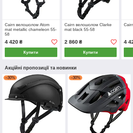
Cairn велошолом Atom
Cairn велошолом Clarke
Cair
mat metallic chameleon 55-
mat black 55-58
58
4 420
2 860
4 4
₴
₴
Купити
Купити
Акційні пропозиції та новинки
–30%
–30%