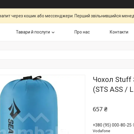
запит через кошик або мессенджери. Перший звільнившийся менедж
Тавари й послуги
Про нас
Контакти
Чохол Stuff 
(STS ASS / L
657 ₴
+380 (95) 000-80-25
Vodafone