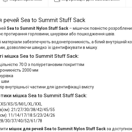
 речей Sea to Summit Stuff Sack
чей
Sea to Summit Nylon Stuff Sack
– мішечок повністю розроблений
 протирання горловини, шнурівки або пошкодження швів.
і матеріали забезпечують водонепроникність, а білий внутрішній ко
ми, дозволяючи швидко їх ідентифікувати в мішку.
і мішка Sea to Summit Stuff Sack:
ільністю 70 D з поліуретановим покриттям
роникність 2000 мм
нурівка
і шви
лір внутрішньої частини для ідентифікації вмісту
тики мішка Sea to Summit Stuff Sack:
 XXS/XS/S/M/L/XL/XXL
(см): 21/27/30/38/42/45/55
м): 11/14/17/18.5/23/24/26
 28/30/37/40/52/61/78
пити
мішок для речей Sea to Summit Nylon Stuff Sack
за доступною