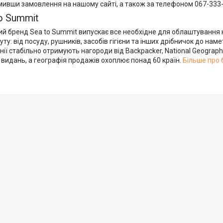
мивши замовлення на нашому сайті, а також за телефоном 067-333-
o Summit
ий бренд Sea to Summit випускає все необхідне для облаштування
ту: від посуду, рушників, засобів гігієни та інших дрібничок до намет
ії стабільно отримують нагороди від Backpacker, National Geographi
видань, а географія продажів охоплює понад 60 країн.
Більше про