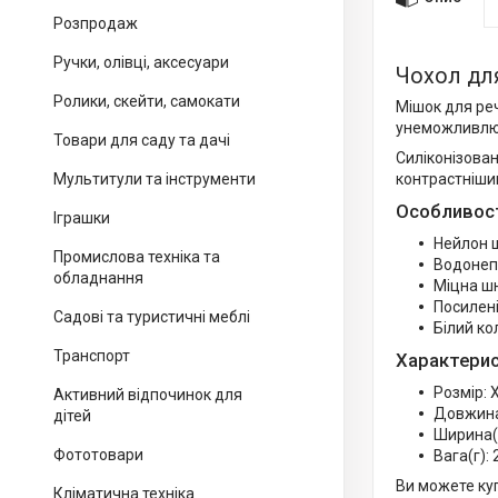
Розпродаж
Ручки, олівці, аксесуари
Чохол для
Ролики, скейти, самокати
Мішок для ре
унеможливлює
Товари для саду та дачі
Силіконізован
контрастніши
Мультитули та інструменти
Особливост
Іграшки
Нейлон щ
Промислова техніка та
Водонеп
обладнання
Міцна ш
Посилен
Садові та туристичні меблі
Білий ко
Транспорт
Характерис
Розмір:
Активний відпочинок для
Довжина
дітей
Ширина(с
Фототовари
Вага(г):
Ви можете ку
Кліматична техніка