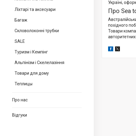
Україні, офор
Ліхтарі та аксесуари
Про Sea t
Австралійськ
Багаж
похідного побу
Скловолоконні трубки
Товари компан
авторитетних 
SALE
Туризм і Кемпінг
Альпінізм і Скелелазіння
Товари для дому
Теплицы
Про нас
Відгуки