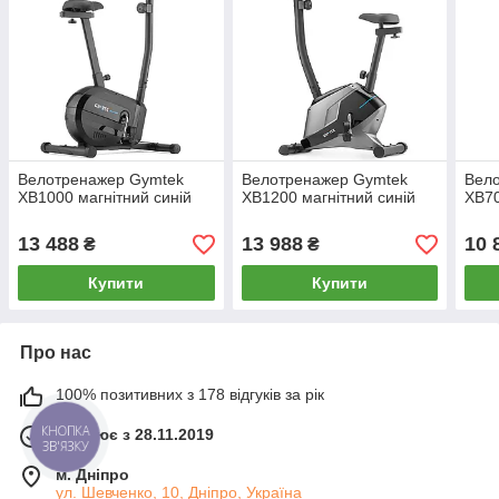
Велотренажер Gymtek
Велотренажер Gymtek
Вел
XB1000 магнітний синій
XB1200 магнітний синій
XB70
13 488
13 988
10 
₴
₴
Купити
Купити
Про нас
100% позитивних з 178 відгуків за рік
КНОПКА
Працює з 28.11.2019
ЗВ'ЯЗКУ
м. Дніпро
ул. Шевченко, 10, Дніпро, Україна