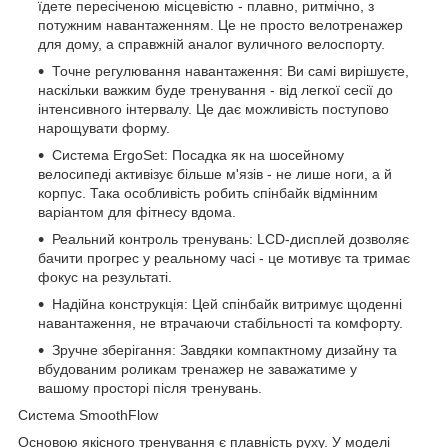
їдете пересіченою місцевістю - плавно, ритмічно, з
потужним навантаженням. Це не просто велотренажер
для дому, а справжній аналог вуличного велоспорту.
Точне регулювання навантаження: Ви самі вирішуєте,
наскільки важким буде тренування - від легкої сесії до
інтенсивного інтервалу. Це дає можливість поступово
нарощувати форму.
Система ErgoSet: Посадка як на шосейному
велосипеді активізує більше м'язів - не лише ноги, а й
корпус. Така особливість робить спінбайк відмінним
варіантом для фітнесу вдома.
Реальний контроль тренувань: LCD-дисплей дозволяє
бачити прогрес у реальному часі - це мотивує та тримає
фокус на результаті.
Надійна конструкція: Цей спінбайк витримує щоденні
навантаження, не втрачаючи стабільності та комфорту.
Зручне зберігання: Завдяки компактному дизайну та
вбудованим роликам тренажер не заважатиме у
вашому просторі після тренувань.
Система SmoothFlow
Основою якісного тренування є плавність руху. У моделі