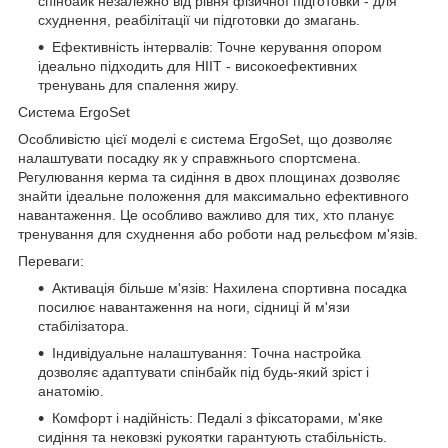
спінбайк незалежно від рівня фізичної підготовки - для
схуднення, реабілітації чи підготовки до змагань.
Ефективність інтервалів: Точне керування опором
ідеально підходить для HIIT - високоефективних
тренувань для спалення жиру.
Система ErgoSet
Особливістю цієї моделі є система ErgoSet, що дозволяє
налаштувати посадку як у справжнього спортсмена.
Регулювання керма та сидіння в двох площинах дозволяє
знайти ідеальне положення для максимально ефективного
навантаження. Це особливо важливо для тих, хто планує
тренування для схуднення або роботи над рельєфом м'язів.
Переваги:
Активація більше м'язів: Нахилена спортивна посадка
посилює навантаження на ноги, сідниці й м'язи
стабілізатора.
Індивідуальне налаштування: Точна настройка
дозволяє адаптувати спінбайк під будь-який зріст і
анатомію.
Комфорт і надійність: Педалі з фіксаторами, м'яке
сидіння та нековзкі рукоятки гарантують стабільність.