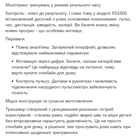
Моніторинг тренувань у режимі реального часу
Контроль - ключ до результату. І саме тому у моделі XS1000
встановлений дисплей з усіма основними показниками: пульс,
час, дистанція, швидкість, калорії. Ви бачите кожну зміну,
кожен прогрес - що особливо мотивує.
Переваги:
Повна аналітика: Зрозумілий інтерфейс дозволяє
відстежувати найважливіші параметри.
Мотивація через цифри: Бачите, скільки калорій вже
спалили? Це найкраща відповідь на питання, чому
варто купити спінбайк для дому.
Контроль пульсу: Датчики в рукоятках і можливість
підключення нагрудного пульсометра забезпечують
точність.
Міцна конструкція та сучасне виготовлення
Тренажер створений з урахуванням реальних потреб
користувачів - сталева рама, надійні зварні шви та міцні деталі
без вторсировини гарантують довговічність. Це не просто
спінбайк для дому, а рішення, яке прослужить роки навіть при
інтенсивних щоденних тренуваннях.