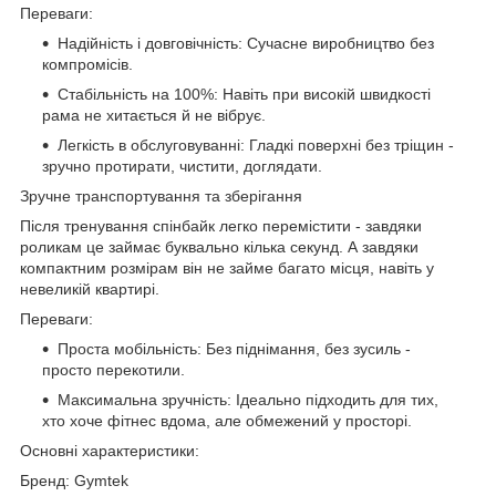
Переваги:
Надійність і довговічність: Сучасне виробництво без
компромісів.
Стабільність на 100%: Навіть при високій швидкості
рама не хитається й не вібрує.
Легкість в обслуговуванні: Гладкі поверхні без тріщин -
зручно протирати, чистити, доглядати.
Зручне транспортування та зберігання
Після тренування спінбайк легко перемістити - завдяки
роликам це займає буквально кілька секунд. А завдяки
компактним розмірам він не займе багато місця, навіть у
невеликій квартирі.
Переваги:
Проста мобільність: Без піднімання, без зусиль -
просто перекотили.
Максимальна зручність: Ідеально підходить для тих,
хто хоче фітнес вдома, але обмежений у просторі.
Основні характеристики:
Бренд: Gymtek