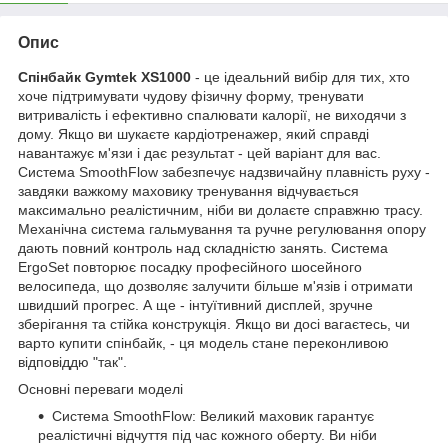
Опис
Спінбайк Gymtek XS1000
- це ідеальний вибір для тих, хто
хоче підтримувати чудову фізичну форму, тренувати
витривалість і ефективно спалювати калорії, не виходячи з
дому. Якщо ви шукаєте кардіотренажер, який справді
навантажує м'язи і дає результат - цей варіант для вас.
Система SmoothFlow забезпечує надзвичайну плавність руху -
завдяки важкому маховику тренування відчувається
максимально реалістичним, ніби ви долаєте справжню трасу.
Механічна система гальмування та ручне регулювання опору
дають повний контроль над складністю занять. Система
ErgoSet повторює посадку професійного шосейного
велосипеда, що дозволяє залучити більше м'язів і отримати
швидший прогрес. А ще - інтуїтивний дисплей, зручне
зберігання та стійка конструкція. Якщо ви досі вагаєтесь, чи
варто купити спінбайк, - ця модель стане переконливою
відповіддю "так".
Основні переваги моделі
Система SmoothFlow: Великий маховик гарантує
реалістичні відчуття під час кожного оберту. Ви ніби