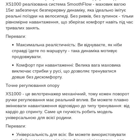
XS1000 реалізована система SmoothFlow - маховик вагою
15кг забезпечує безперервну динаміку, яка ідеально імітує
реальні поїздки на велосипеді. Без ривків, без зупинок - тільки
рівномірне навантаження, що зберігає комфорт навіть під час
тривалих занять.
Переваги:
Максимальна реалістичність: Ви відчуваєте, як ніби
справді їдете по маршруту - така динаміка мотивує
продовжувати.
Комфорт при навантаженні: Велика вага маховика
виключає стрибки у русі, що дозволяє тренуватися
довше без дискомфорту.
Точне регулювання опору
XS1000 - це велотренажер механічний, тому кожен поворот
ручки регулювання має реальний вплив. Ви можете плавно
змінювати навантаження відповідно до типу тренування: від
кардіо до спринту. Саме ця гнучкість робить модель
універсальною для всієї родини.
Переваги:
Універсальність для всіх: Ви можете використовувати