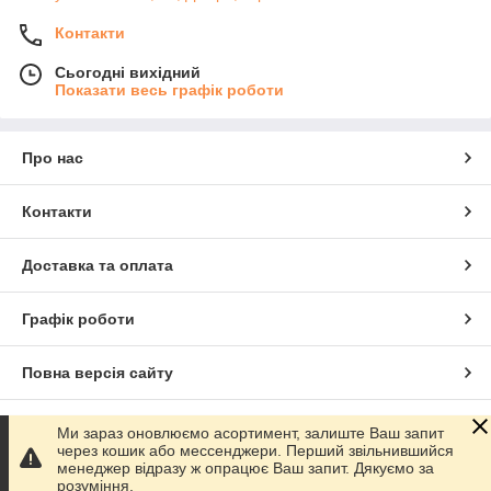
Контакти
Сьогодні вихідний
Показати весь графік роботи
Про нас
Контакти
Доставка та оплата
Графік роботи
Повна версія сайту
Сайт створено на маркетплейсі
Prom.ua
Ми зараз оновлюємо асортимент, залиште Ваш запит
через кошик або мессенджери. Перший звільнившийся
менеджер відразу ж опрацює Ваш запит. Дякуємо за
Політика конфіденційності
розуміння.