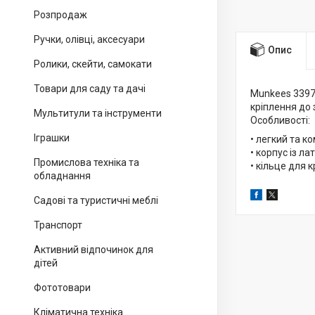
Розпродаж
Ручки, олівці, аксесуари
Опис
Ролики, скейти, самокати
Товари для саду та дачі
Munkees 3397 
кріплення до 
Мультитули та інструменти
Особливості:
Іграшки
• легкий та к
• корпус із лат
Промислова техніка та
• кільце для 
обладнання
Садові та туристичні меблі
Транспорт
Активний відпочинок для
дітей
Фототовари
Кліматична техніка