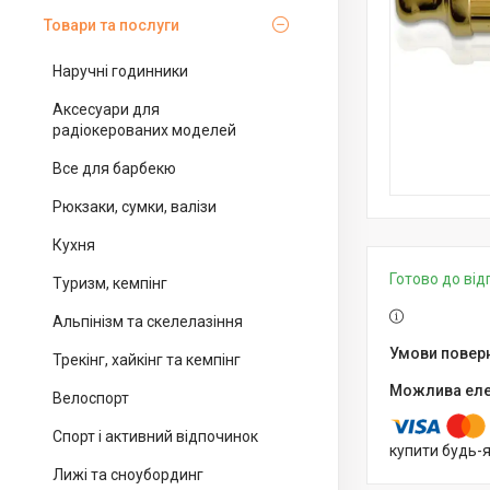
Товари та послуги
Наручні годинники
Аксесуари для
радіокерованих моделей
Все для барбекю
Рюкзаки, сумки, валізи
Кухня
Готово до ві
Туризм, кемпінг
Альпінізм та скелелазіння
Трекінг, хайкінг та кемпінг
Велоспорт
Спорт і активний відпочинок
купити будь-
Лижі та сноубординг