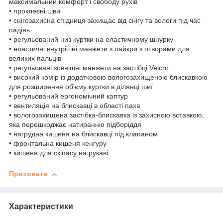
максимальний комфорт і свободу рухів
• проклеєні шви
• снігозахисна спідниця захищає від снігу та вологи під час
падінь
• регульований низ куртки на еластичному шнурку
• еластичні внутрішні манжети з лайкри з отворами для
великих пальців
• регульовані зовнішні манжети на застібці Velcro
• високий комір із додатковою вологозахищеною блискавкою
для розширення об'єму куртки в ділянці шиї
• регульований ергономічний каптур
• вентиляція на блискавці в області пахв
• вологозахищена застібка-блискавка із захисною вставкою,
яка перешкоджає натиранню підборіддя
• нагрудна кишеня на блискавці під клапаном
• фронтальна кишеня кенгуру
• кишеня для скіпасу на рукаві
Приховати
Характеристики