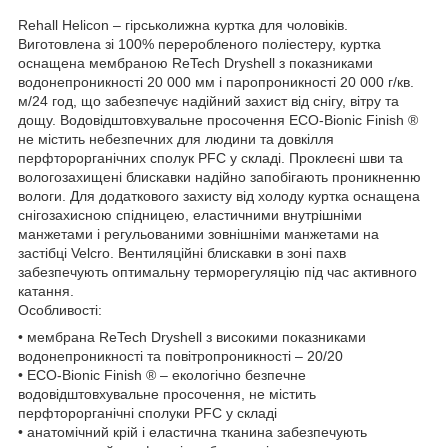
Rehall Helicon – гірськолижна куртка для чоловіків.
Виготовлена зі 100% переробленого поліестеру, куртка
оснащена мембраною ReTech Dryshell з показниками
водонепроникності 20 000 мм і паропроникності 20 000 г/кв.
м/24 год, що забезпечує надійний захист від снігу, вітру та
дощу. Водовідштовхувальне просочення ECO-Bionic Finish ®
не містить небезпечних для людини та довкілля
перфторорганічних сполук PFC у складі. Проклеєні шви та
вологозахищені блискавки надійно запобігають проникненню
вологи. Для додаткового захисту від холоду куртка оснащена
снігозахисною спідницею, еластичними внутрішніми
манжетами і регульованими зовнішніми манжетами на
застібці Velcro. Вентиляційні блискавки в зоні пахв
забезпечують оптимальну терморегуляцію під час активного
катання.
Особливості:
• мембрана ReTech Dryshell з високими показниками
водонепроникності та повітропроникності – 20/20
• ECO-Bionic Finish ® – екологічно безпечне
водовідштовхувальне просочення, не містить
перфторорганічні сполуки PFC у складі
• анатомічний крій і еластична тканина забезпечують