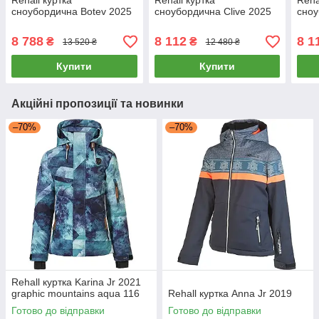
Rehall куртка
Rehall куртка
Reha
сноубордична Botev 2025
сноубордична Clive 2025
сноу
8 788
8 112
8 1
₴
₴
13 520 ₴
12 480 ₴
Купити
Купити
Акційні пропозиції та новинки
–70%
–70%
Rehall куртка Karina Jr 2021
graphic mountains aqua 116
Rehall куртка Anna Jr 2019
Готово до відправки
Готово до відправки