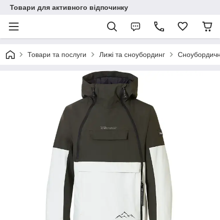
Товари для активного відпочинку
Товари та послуги
Лижі та сноубординг
Сноубордичн