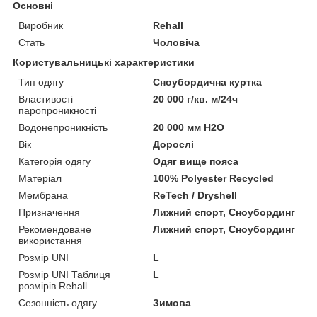
Основні
Виробник
Rehall
Стать
Чоловіча
Користувальницькі характеристики
Тип одягу
Сноубордична куртка
Властивості
20 000 г/кв. м/24ч
паропроникності
Водонепроникність
20 000 мм H2O
Вік
Дорослі
Категорія одягу
Одяг вище пояса
Матеріал
100% Polyester Recycled
Мембрана
ReTech / Dryshell
Призначення
Лижний спорт, Сноубординг
Рекомендоване
Лижний спорт, Сноубординг
використання
Розмір UNI
L
Розмір UNI Таблиця
L
розмірів Rehall
Сезонність одягу
Зимова