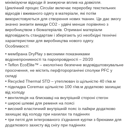
мінімізуючи відходи й знижуючи вплив на довкілля.
Циклічний процес Circular включає переробку текстильних
відходів і вживаного одягу в матеріали, які потім
використовуються для створення нових тканин. Це дає змогу
значно знизити викиди CO2 - удвічі менше порівняно з
виробництвом з біоматеріалів. Отримані матеріали
відповідають стандартам і зберігають усі необхідні технічні
характеристики для виробництва нового одягу.
Особливості:
• мембрана DryPlay з високими показниками
водонепроникності та паропровідності – 20/20
• Teflon EcoElite™ – екологічно безпечне водовідштовхувальне
просочення, не містить перфторорганічні сполуки PFC у
складі
• Recycled Thermal STD – утеплювач із щільністю 40 г/кв.м
• підкладка Coremax щільністю 100 г/кв.м додатково захищає
від холоду
• вентиляція на блискавці на внутрішній стороні стегон
• широкі шлевкі для ременя на поясі
• високий еластичний внутрішній пояс із лайкри додатково
захищає від холоду при нахилах та падіннях
• три петлі для інтегрованого з'єднання куртки з брюками для
додаткового захисту від снігу при падіннях