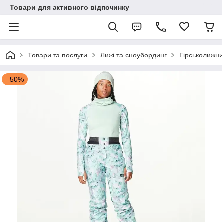
Товари для активного відпочинку
Товари та послуги
Лижі та сноубординг
Гірськолижни
–50%