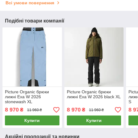
Всі умови повернення
Подібні товари компанії
Picture Organic брюки
Picture Organic брюки
Pict
лижні Exa W 2026
лижні Exa W 2026 black XL
лижн
stonewash XL
S
8 970
8 970
8 9
₴
₴
11 960 ₴
11 960 ₴
Купити
Купити
Акційні пропозиції та новинки