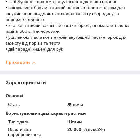
• I-Fit System – система регулювання довжини штанин
• снігозахисні бахіли в нижній частині штанин з гачком для
шнурків перешкоджають попаданню снігу всередину та
переохолодженню
• кнопки в нижній зовнішній частині брюк допомагають легко
надіти або зняти черевики
• ущільнюючі вставки в нижній внутрішній частині брюк для
захисту від порізів та тертя
• дві передні кишені для рук
Приховати
Характеристики
Основні
Стать
Жіноча
Користувальницькі характеристики
Тип одягу
Штани
Властивості
20 000 г/кв. м/24ч
паропроникності