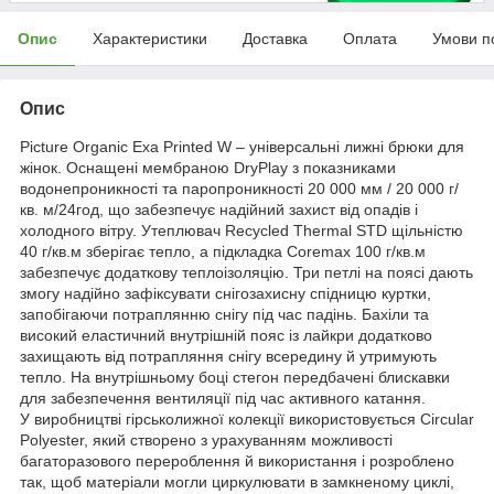
Опис
Характеристики
Доставка
Оплата
Умови п
Опис
Picture Organic Exa Printed W – універсальні лижні брюки для
жінок. Оснащені мембраною DryPlay з показниками
водонепроникності та паропроникності 20 000 мм / 20 000 г/
кв. м/24год, що забезпечує надійний захист від опадів і
холодного вітру. Утеплювач Recycled Thermal STD щільністю
40 г/кв.м зберігає тепло, а підкладка Coremax 100 г/кв.м
забезпечує додаткову теплоізоляцію. Три петлі на поясі дають
змогу надійно зафіксувати снігозахисну спідницю куртки,
запобігаючи потраплянню снігу під час падінь. Бахіли та
високий еластичний внутрішній пояс із лайкри додатково
захищають від потрапляння снігу всередину й утримують
тепло. На внутрішньому боці стегон передбачені блискавки
для забезпечення вентиляції під час активного катання.
У виробництві гірськолижної колекції використовується Circular
Polyester, який створено з урахуванням можливості
багаторазового перероблення й використання і розроблено
так, щоб матеріали могли циркулювати в замкненому циклі,