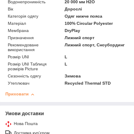
Водонепроникність
20 000 мм H2O
Вік
Дорослі
Категорія одягу
Одяг нижче пояса
Матеріал
100% Circular Polyester
Мембрана
DryPlay
Призначення
Лижний спорт
Рекомендоване
Лижний спорт, Сноубординг
використання
Розмір UNI
L
Розмір UNI Таблиця
L
розмірів Picture
Сезонність одягу
Зимова
Утеплювач
Recycled Thermal STD
Приховати
Умови доставки
Нова Пошта
Доставка кур'єром