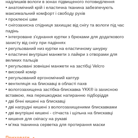
надлишків вологи в зонах підвищеного потовиділення
• анатомічний крій і еластична тканина забезпечують
максимальний комфорт і свободу рухів
• проклеєні шви
• снігозахисна спідниця захищає від снігу та вологи під час
падінь
• інтегроване з'єднання куртки з брюками для додаткового
захисту від снігу при падіннях
• регульований низ куртки на еластичному шнурку
• еластичні внутрішні манжети з лайкри з отворами для
великих пальців
• регульовані зовнішні манжети на застібці Velcro
• високий комір
• регульований ергономічний каптур
• вентиляція на блискавці в області пахв
• вологозахищена застібка-блискавка YKK® із захисною
вставкою, яка перешкоджає натиранню підборіддя
• дві бічні кишені на блискавці
• дві нагрудні кишені з вологозахищеними блискавками
• дві внутрішні кишені - сітчаста і щільна на блискавці
• кишеня для скіпасу на рукаві
• м'яка тканинна серветка для протирання маски
Приховати