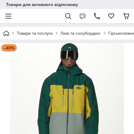
Товари для активного відпочинку
Товари та послуги
Лижі та сноубординг
Гірськолижни
–40%