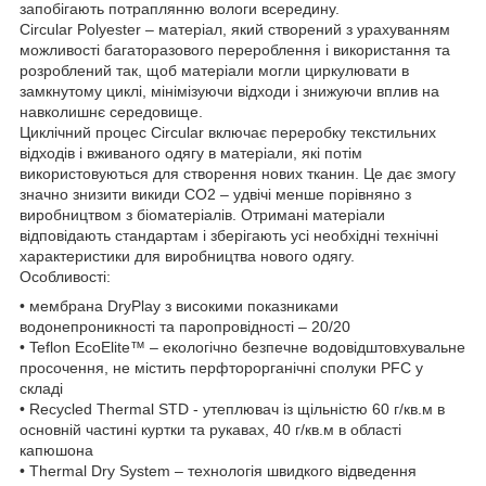
запобігають потраплянню вологи всередину.
Circular Polyester – матеріал, який створений з урахуванням
можливості багаторазового перероблення і використання та
розроблений так, щоб матеріали могли циркулювати в
замкнутому циклі, мінімізуючи відходи і знижуючи вплив на
навколишнє середовище.
Циклічний процес Circular включає переробку текстильних
відходів і вживаного одягу в матеріали, які потім
використовуються для створення нових тканин. Це дає змогу
значно знизити викиди CO2 – удвічі менше порівняно з
виробництвом з біоматеріалів. Отримані матеріали
відповідають стандартам і зберігають усі необхідні технічні
характеристики для виробництва нового одягу.
Особливості:
• мембрана DryPlay з високими показниками
водонепроникності та паропровідності – 20/20
• Teflon EcoElite™ – екологічно безпечне водовідштовхувальне
просочення, не містить перфторорганічні сполуки PFC у
складі
• Recycled Thermal STD - утеплювач із щільністю 60 г/кв.м в
основній частині куртки та рукавах, 40 г/кв.м в області
капюшона
• Thermal Dry System – технологія швидкого відведення