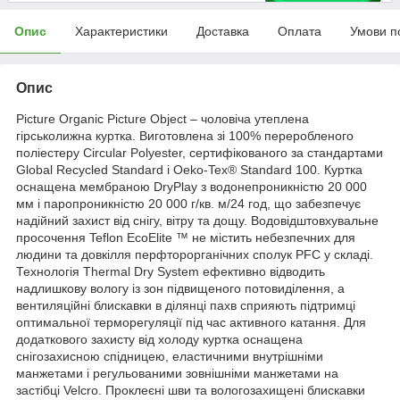
Опис
Характеристики
Доставка
Оплата
Умови п
Опис
Picture Organic Picture Object – чоловіча утеплена
гірськолижна куртка. Виготовлена зі 100% переробленого
поліестеру Circular Polyester, сертифікованого за стандартами
Global Recycled Standard і Oeko-Tex® Standard 100. Куртка
оснащена мембраною DryPlay з водонепроникністю 20 000
мм і паропроникністю 20 000 г/кв. м/24 год, що забезпечує
надійний захист від снігу, вітру та дощу. Водовідштовхувальне
просочення Teflon EcoElite ™ не містить небезпечних для
людини та довкілля перфторорганічних сполук PFC у складі.
Технологія Thermal Dry System ефективно відводить
надлишкову вологу із зон підвищеного потовиділення, а
вентиляційні блискавки в ділянці пахв сприяють підтримці
оптимальної терморегуляції під час активного катання. Для
додаткового захисту від холоду куртка оснащена
снігозахисною спідницею, еластичними внутрішніми
манжетами і регульованими зовнішніми манжетами на
застібці Velcro. Проклеєні шви та вологозахищені блискавки