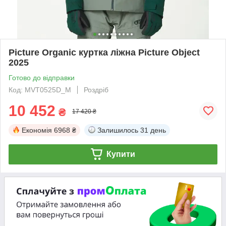
Picture Organic куртка ліжна Picture Object
2025
Готово до відправки
Код: MVT0525D_M
Роздріб
10 452
₴
17 420 ₴
Економія
6968 ₴
Залишилось
31 день
Купити