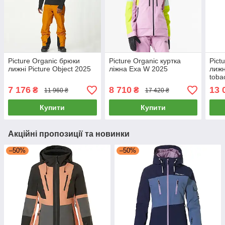
Picture Organic брюки
Picture Organic куртка
Pict
лижні Picture Object 2025
ліжна Exa W 2025
лижн
toba
7 176
8 710
13 
₴
₴
11 960 ₴
17 420 ₴
Купити
Купити
Акційні пропозиції та новинки
–50%
–50%