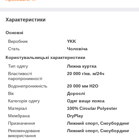
Характеристики
Основні
Виробник
YKK
Стать
Чоловіча
Користувальницькі характеристики
Тип одягу
Лижна куртка
Властивості
20 000 г/кв. м/24ч
паропроникності
Водонепроникність
20 000 мм H2O
Вік
Дорослі
Категорія одягу
Одяг вище пояса
Матеріал
100% Circular Polyester
Мембрана
DryPlay
Призначення
Лижний спорт, Сноубординг
Рекомендоване
Лижний спорт, Сноубординг
використання