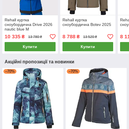
Rehall куртка
Rehall куртка
Reha
сноубордична Drive 2026
сноубордична Botev 2025
сноу
nautic blue M
10 335
8 788
8 1
₴
₴
13 780 ₴
13 520 ₴
Купити
Купити
Акційні пропозиції та новинки
–70%
–70%