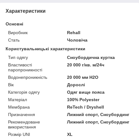
Характеристики
Основні
Виробник
Rehall
Стать
Чоловіча
Користувальницькі характеристики
Тип одягу
Сноубордична куртка
Властивості
20 000 г/кв. м/24ч
паропроникності
Водонепроникність
20 000 мм H2O
Вік
Дорослі
Категорія одягу
Одяг вище пояса
Матеріал
100% Polyester
Мембрана
ReTech / Dryshell
Призначення
Лижний спорт, Сноубординг
Рекомендоване
Лижний спорт, Сноубординг
використання
Розмір UNI
XL