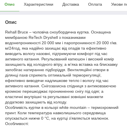
Опис
Характеристики
Доставка
Оплата
Умови п
Опис
Rehall Bruce – чоловіча сноубордична куртка. Оснащена
мембраною ReTech Dryshell з показниками
водонепроникності 20 000 мм і паропроникності 20 000 г/кв.
м/24год, яка надійно захищає від опадів та ефективно
виводить вологу назовні, підтримуючи комфорт під час
активного катання. Регульований капюшон і високий комір
захищають від холодного вітру, а м'яка вставка на блискавку
запобігає натиранню підборіддя. Вентиляційні отвори в
ділянці пахв сприяють оптимальній терморегуляції,
ефективно виводячи надлишкове тепло і вологу під час
активного катання. Снігозахисна спідниця з антиковзаючою
кромкою перешкоджає проникненню снігу під одяг, а
еластичні внутрішні та регульовані зовнішні манжети
додатково захищають від холоду.
Особливість куртки в кольорі white mountain – термохромний
принт. Коли температура навколишнього середовища
опускається нижче 0 °C, на куртці з'являється малюнок.
Особливості: