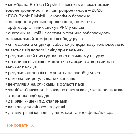
• мембрана ReTech Dryshell з високими показниками
водонепроникності та повітропроникності – 20/20
• ECO-Bionic Finish® – екологічно безпечне
водовідштовхувальне просочення, не містить
перфторорганічних сполук PFC у складі
• анатомічний крій і еластична тканина забезпечують
максимальний комфорт і свободу рухів
• снігозахисна спідниця забезпечує додаткову теплоізоляцію
та захист від вологи і снігу при падіннях
• регульований низ куртки на еластичному шнурку
• еластичні внутрішні манжети з лайкри з отворами для
великих пальців
• регульовані зовнішні манжети на застібці Velcro
• фіксований регульований капюшон
• вентиляція на блискавці в області пахв
• застібка-блискавка із захисною вставкою, яка перешкоджає
натиранню підборіддя
• дві бічні кишені під клапанами
• кишеня для скіпасу на рукаві
• дві внутрішні кишені – для маски та телефона/плеєра
Приховати