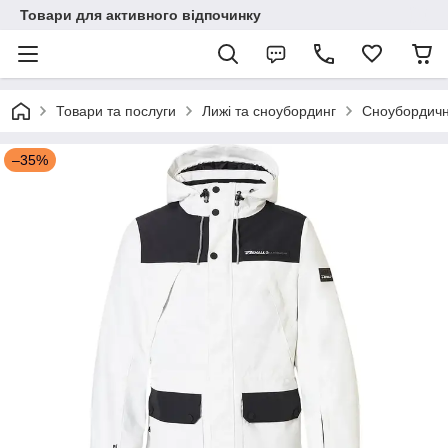
Товари для активного відпочинку
Товари та послуги
Лижі та сноубординг
Сноубордичн
–35%