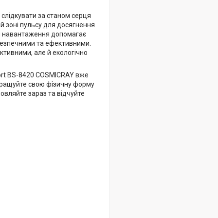
 слідкувати за станом серця
ій зоні пульсу для досягнення
ня навантаження допомагає
 безпечними та ефективними.
ктивними, але й екологічно
port BS-8420 COSMICRAY вже
покращуйте свою фізичну форму
вляйте зараз та відчуйте