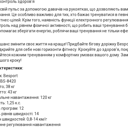
контроль здоров'я
свій пульс за допомогою давачів на рукоятках, що дозволяють вам
вання. Це особливо важливо для тих, хто бажає тренуватися в певн
ітнес-цілей. Крім того, наявність функції електронного регулюван
троль над рівнем фізичної активності, що робить ваші тренування
омагає зберігати енергію, роблячи ваші тренування не тільки ефе
 шанс змінити своє життя на краще! Придбайте бігову доріжку Bes
ідкрийте для себе нові горизонти фітнесу. Крокуйте до здоров'я, 
йтеся кожним тренуванням у комфортних умовах вашого дому. Замо
шого кроку!
ктеристики:
: Besport
 BS-8420
то; 38 кг
тто: 43 кг
льне навантаження: 120 кг
ь: 1,25 к.с.
ь програм: 12
ь рівнів швидкості: 14
 швидкостей: 0,8-14 км/г
нне регулювання навантаження