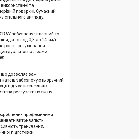
 використанні та
нерівній поверхні. Сучасний
му стильного вигляду.
ICRAY забезпечує плавний та
видкості від 0,8 до 14 км/г,
лектронне регулювання
ндивідуальної програми
еб.
 що дозволяє вам
я напоїв забезпечують зручний
ції під час інтенсивних
ттєво реагувати на зміну
розроблених професійними
вивати витривалість,
нсивність тренування,
ичної підготовки.