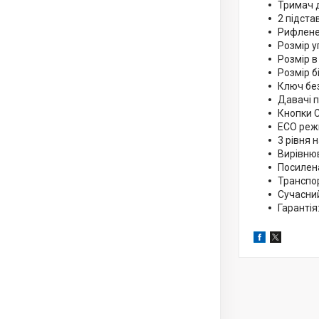
Тримач 
2 підста
Рифлене
Розмір у
Розмір в
Розмір б
Ключ бе
Давачі п
Кнопки 
ECO ре
3 рівня 
Вирівнюв
Посилен
Транспо
Сучасни
Гарантія: