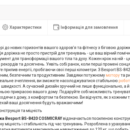
Характеристики
Інформація для замовлення
рі до нових горизонтів вашого здоров'я та фітнесу з біговою доріж
 доріжка не просто пристрій для тренувань - це ваш вірний помічн
умент для трансформації вашого тіла та духу. Кожен крок на ній - це
 рекордів та досягнень. Уявіть собі ранок, коли перші промені сонц
е прилив енергії, пробігаючи свої перші кілометри. З Besport BS-8
ним, безпечним та продуктивним. Завдяки потужному
мотору
та р
деальне зчеплення, ви зможете насолоджуватися стабільною
робо
швидкості. А сучасний дизайн зручний не лише функціонально, а й 
ньою прикрасою вашого дому. Подаруйте собі можливість тренувати
ходячи з дому, з комфортом та безпекою. Ви відчуєте, як з кожни
 нехай ваші досягнення будуть вражаючими!
онструкція та міцність
ка Besport BS-8420 COSMICRAY
відзначається посиленою конструк
 міцність і стабільність під час тренувань. Розроблена з урахува
здатна витримати максимальне навантаження до 120 кг, що робить 