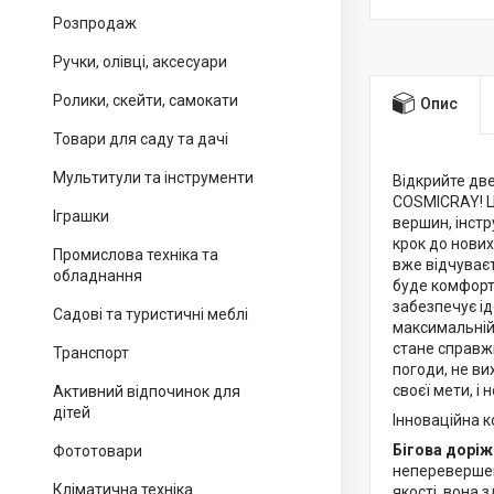
Розпродаж
Ручки, олівці, аксесуари
Ролики, скейти, самокати
Опис
Товари для саду та дачі
Мультитули та інструменти
Відкрийте две
COSMICRAY! Ця
Іграшки
вершин, інстр
крок до нових
Промислова техніка та
вже відчуваєт
обладнання
буде комфорт
забезпечує і
Садові та туристичні меблі
максимальній 
стане справж
Транспорт
погоди, не ви
своєї мети, і
Активний відпочинок для
дітей
Інноваційна к
Бігова доріж
Фототовари
неперевершену
Кліматична техніка
якості, вона 