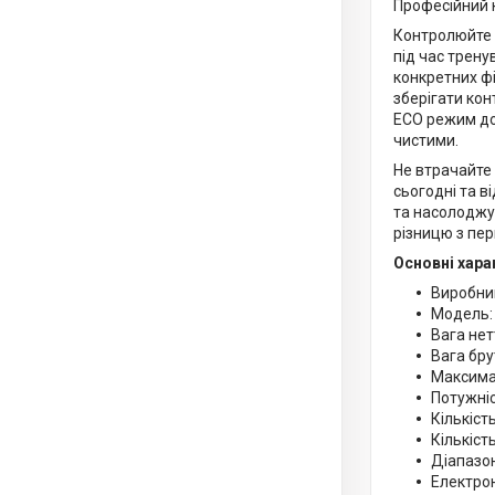
Професійний 
Контролюйте 
під час трену
конкретних ф
зберігати кон
ECO режим доп
чистими.
Не втрачайте
сьогодні та в
та насолоджу
різницю з пер
Основні хара
Виробник
Модель:
Вага нет
Вага бру
Максима
Потужніст
Кількіст
Кількіст
Діапазон
Електро