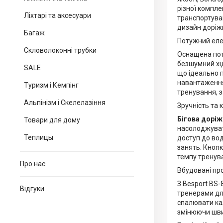
різної компле
Ліхтарі та аксесуари
транспортуван
дизайн доріж
Багаж
Потужний ел
Скловолоконні трубки
Оснащена пот
безшумний хід
SALE
що ідеально п
навантаження
Туризм і Кемпінг
тренування, 
Альпінізм і Скелелазіння
Зручність та
Бігова доріж
Товари для дому
насолоджуват
Теплицы
доступ до вод
занять. Кноп
темпу тренув
Про нас
Вбудовані пр
З Besport BS
Відгуки
тренерами дл
спалювати кал
змінюючи швид