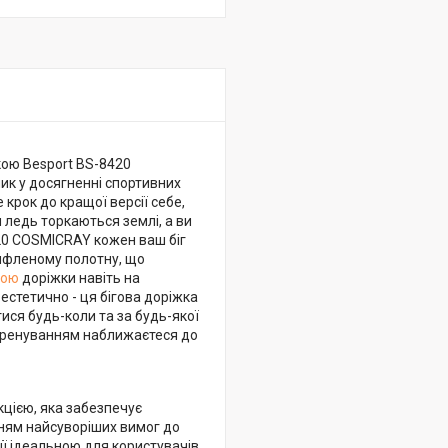
кою Besport BS-8420
ик у досягненні спортивних
 крок до кращої версії себе,
я ледь торкаються землі, а ви
420 COSMICRAY кожен ваш біг
ифленому полотну, що
тою
доріжки навіть на
естетично - ця бігова доріжка
ся будь-коли та за будь-якої
м тренуванням наближаєтеся до
цією, яка забезпечує
нням найсуворіших вимог до
її ідеальною для користувачів