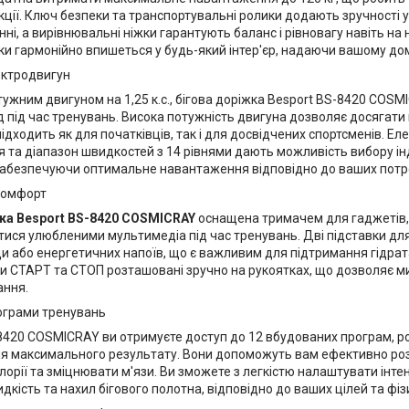
кції. Ключ безпеки та транспортувальні ролики додають зручності у
ні, а вирівнювальні ніжки гарантують баланс і рівновагу навіть на 
ки гармонійно впишеться у будь-який інтер'єр, надаючи вашому до
ектродвигун
ужним двигуном на 1,25 к.с., бігова доріжка Besport BS-8420 COSM
 під час тренувань. Висока потужність двигуна дозволяє досягати ш
ідходить як для початківців, так і для досвідчених спортсменів. Е
 та діапазон швидкостей з 14 рівнями дають можливість вибору і
забезпечуючи оптимальне навантаження відповідно до ваших потр
 комфорт
ка Besport BS-8420 COSMICRAY
оснащена тримачем для гаджетів,
ися улюбленими мультимедіа під час тренувань. Дві підставки дл
и або енергетичних напоїв, що є важливим для підтримання гідрата
ки СТАРТ та СТОП розташовані зручно на рукоятках, що дозволяє ми
ання.
ограми тренувань
-8420 COSMICRAY ви отримуєте доступ до 12 вбудованих програм, 
я максимального результату. Вони допоможуть вам ефективно роз
орії та зміцнювати м'язи. Ви зможете з легкістю налаштувати інте
кість та нахил бігового полотна, відповідно до ваших цілей та фіз