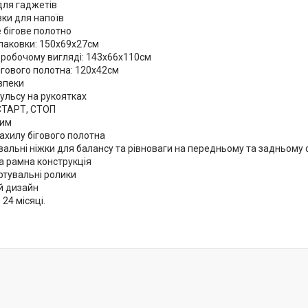
для гаджетів
вки для напоїв
 бігове полотно
паковки: 150х69х27см
 робочому вигляді: 143х66х110см
ігового полотна: 120х42см
зпеки
ульсу на рукоятках
СТАРТ, СТОП
жим
нахилу бігового полотна
альні ніжки для балансу та рівноваги на передньому та задньому 
а рамна конструкція
ртувальні ролики
й дизайн
 24 місяці.