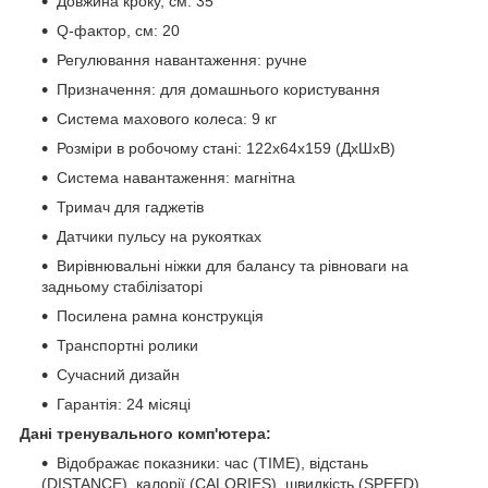
Довжина кроку, см: 35
Q-фактор, см: 20
Регулювання навантаження: ручне
Призначення: для домашнього користування
Система махового колеса: 9 кг
Розміри в робочому стані: 122х64х159 (ДхШхВ)
Система навантаження: магнітна
Тримач для гаджетів
Датчики пульсу на рукоятках
Вирівнювальні ніжки для балансу та рівноваги на
задньому стабілізаторі
Посилена рамна конструкція
Транспортні ролики
Сучасний дизайн
Гарантія: 24 місяці
Дані тренувального комп'ютера:
Відображає показники: час (TIME), відстань
(DISTANCE), калорії (CALORIES), швидкість (SPEED),