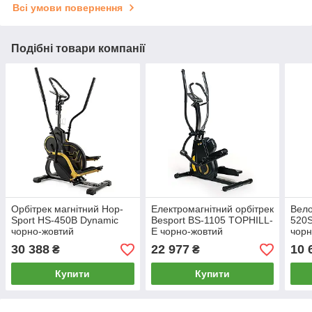
Всі умови повернення
Подібні товари компанії
Орбітрек магнітний Hop-
Електромагнітний орбітрек
Вело
Sport HS-450B Dynamic
Besport BS-1105 TOPHILL-
520S
чорно-жовтий
E чорно-жовтий
чорн
30 388
22 977
10 
₴
₴
Купити
Купити