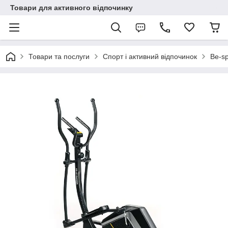
Товари для активного відпочинку
Товари та послуги
Спорт і активний відпочинок
Be-sp