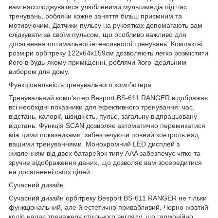
вам насолоджуватися улюбленими мультимедіа під час
тренувань, роблячи кожне заняття більш приємним та
мотивуючим. Датчики пульсу на рукоятках допомагають вам
слідкувати за своїм пульсом, що особливо важливо для
досягнення оптимальної інтенсивності тренувань. Компактні
розміри орбітреку 122х64х159см дозволяють легко розмістити
його в будь-якому приміщенні, роблячи його ідеальним
вибором для дому.
Функціональність тренувального комп'ютера
Тренувальний комп'ютер Besport BS-611 RANGER відображає
всі необхідні показники для ефективного тренування: час,
відстань, калорії, швидкість, пульс, загальну відпрацьовану
відстань. Функція SCAN дозволяє автоматично перемикатися
між цими показниками, забезпечуючи повний контроль над
вашими тренуваннями. Монохромний LED дисплей з
живленням від двох батарейок типу AAA забезпечує чітке та
зручне відображення даних, що дозволяє вам зосередитися
на досягненні своїх цілей.
Сучасний дизайн
Сучасний дизайн орбітреку Besport BS-611 RANGER не тільки
функціональний, але й естетично привабливий. Чорно-жовтий
колір надає тренажеру стильного вигляду, що гармонійно