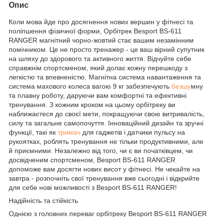
Опис
Коли мова йде про досягнення нових вершин у фітнесі та
поліпшення фізичної форми, Орбітрек Besport BS-611
RANGER магнітний чорно-жовтий стає вашим незамінним
помічником. Це не просто тренажер - це ваш вірний супутник
на шляху до здорового та активного життя. Відчуйте себе
справжнім спортсменом, який долає кожну перешкоду з
легкістю та впевненістю. Магнітна система навантаження та
система махового колеса вагою 9 кг забезпечують
безшу
мну
та плавну роботу, даруючи вам комфортні та ефективні
тренування. З кожним кроком на цьому орбітреку ви
наближаєтеся до своєї мети, покращуючи свою витривалість,
силу та загальне самопочуття. Інноваційний дизайн та зручні
функції, такі як
тримач
для гаджетів і датчики пульсу на
рукоятках, роблять тренування не тільки продуктивними, але
й приємними. Незалежно від того, чи є ви початківцем, чи
досвідченим спортсменом, Besport BS-611 RANGER
допоможе вам досягти нових висот у фітнесі. Не чекайте на
завтра - розпочніть свої тренування вже сьогодні і відкрийте
для себе нові можливості з Besport BS-611 RANGER!
Надійність та стійкість
Однією з головних переваг орбітреку Besport BS-611 RANGER