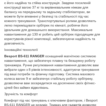
є його надійна та стійка конструкція. Завдяки посиленій
конструкції вагою 37 кг та вирівнювальним ніжкам для
балансу на передньому та задньому стабілізаторах, ви
можете бути впевнені у безпеці та стабільності під час
кожного тренування. Транспортувальні ролики дозволяють
легко переміщувати орбітрек по кімнаті, роблячи його
ідеальним для домашнього використання. Максимальне
навантаження до 130 кг робить цей орбітрек підходящим для
користувачів різної комплекції, забезпечуючи надійність та
довговічність.
Інноваційні технології
Besport BS-611 RANGER
оснащений магнітною системою
навантаження, що забезпечує плавну та безшумну роботу
тренажера. Ручне регулювання навантаження дозволяє вам
вибрати один з 8 рівнів інтенсивності, адаптуючи тренування
під ваші потреби та фізичну підготовку. Система махового
колеса вагою 9 кг забезпечує стабільну роботу орбітреку,
дозволяючи вам зосередитися на досягненні своїх фітнес-
цілей без зайвих відволікань.
Зручність та комфорт
Комфорт під час тренувань є ключовим фактором, і Besport
BS-611 RANGER це розуміє. Тримач для гаджетів дозволяє