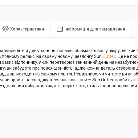
Характеристики
Інформація для замовлення
деальний літній день: сонячні промені обіймають вашу шкіру, легкий б
в повному релаксі на своєму новому шезлонгу Sun
Outtec
. Це не пр
 оазис відпочинку, який перетворює звичайний день на незабутнє
гу, ви забудете про повсякденність, адже кожна деталь створена 
ід довгих годин на свіжому повітрі. Неважливо, чи читаєте ви улюбл
ом, чи просто насолоджуєтеся чашкою кави — Sun Outtec зробить 
 ідеальний вибір для тих, хто цінує якість, стиль і неперевершений