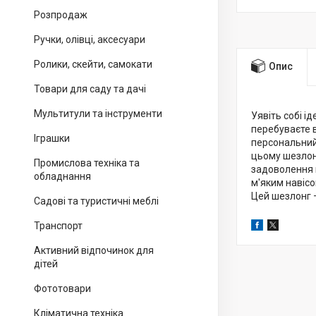
Розпродаж
Ручки, олівці, аксесуари
Ролики, скейти, самокати
Опис
Товари для саду та дачі
Мультитули та інструменти
Уявіть собі і
перебуваєте 
Іграшки
персональний
цьому шезлон
Промислова техніка та
задоволення в
обладнання
м'яким навіс
Цей шезлонг —
Садові та туристичні меблі
Транспорт
Активний відпочинок для
дітей
Фототовари
Кліматична техніка