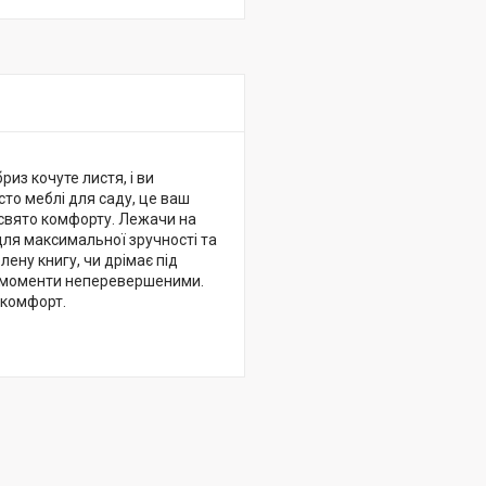
риз кочуте листя, і ви
осто меблі для саду, це ваш
 свято комфорту. Лежачи на
для максимальної зручності та
ену книгу, чи дрімає під
ці моменти неперевершеними.
 комфорт.