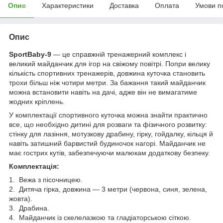
Опис
Характеристики
Доставка
Оплата
Умови п
Опис
SportBaby-9
— це справжній тренажерний комплекс і
великий майданчик для ігор на свіжому повітрі. Попри велику
кількість спортивних тренажерів, довжина куточка становить
трохи більш ніж чотири метри. За бажання такий майданчик
можна встановити навіть на дачі, адже він не вимагатиме
жодних кріплень.
У комплектації спортивного куточка можна знайти практично
все, що необхідно дитині для розваги та фізичного розвитку:
стінку для лазіння, мотузкову драбину, гірку, гойдалку, кільця й
навіть затишний барвистий будиночок нагорі. Майданчик не
має гострих кутів, забезпечуючи малюкам додаткову безпеку.
Комплектація:
1. Вежа з пісочницею.
2. Дитяча гірка, довжина — 3 метри (червона, синя, зелена,
жовта).
3. Драбина.
4. Майданчик із скелелазкою та гладіаторською сіткою.