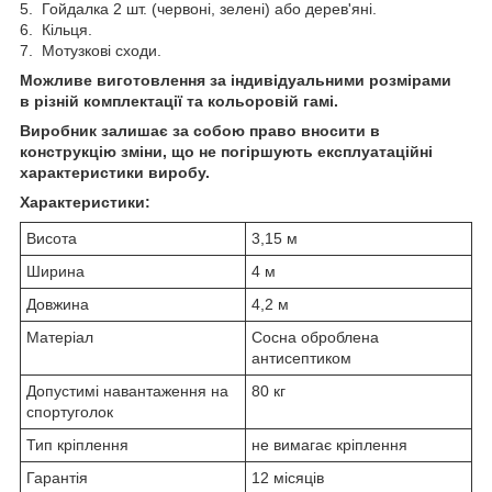
5. Гойдалка 2 шт. (червоні, зелені) або дерев'яні.
6. Кільця.
7. Мотузкові сходи.
Можливе виготовлення за індивідуальними розмірами
в різній комплектації та кольоровій гамі.
Виробник залишає за собою право вносити в
конструкцію зміни, що не погіршують експлуатаційні
характеристики виробу.
Характеристики:
Висота
3,15 м
Ширина
4 м
Довжина
4,2 м
Матеріал
Сосна оброблена
антисептиком
Допустимі навантаження на
80 кг
спортуголок
Тип кріплення
не вимагає кріплення
Гарантія
12 місяців