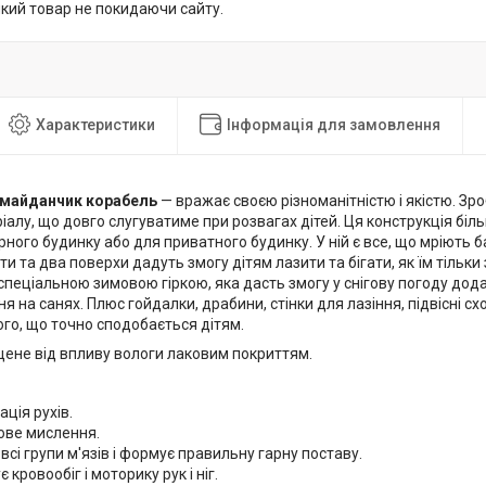
який товар не покидаючи сайту.
Характеристики
Інформація для замовлення
 майданчик корабель
— вражає своєю різноманітністю і якістю. Зро
іалу, що довго слугуватиме при розвагах дітей. Ця конструкція біл
ного будинку або для приватного будинку. У ній є все, що мріють б
ти та два поверхи дадуть змогу дітям лазити та бігати, як їм тільк
пеціальною зимовою гіркою, яка дасть змогу у снігову погоду дода
ня на санях. Плюс гойдалки, драбини, стінки для лазіння, підвісні сх
ого, що точно сподобається дітям.
ене від впливу вологи лаковим покриттям.
ція рухів.
ове мислення.
всі групи м'язів і формує правильну гарну поставу.
 кровообіг і моторику рук і ніг.