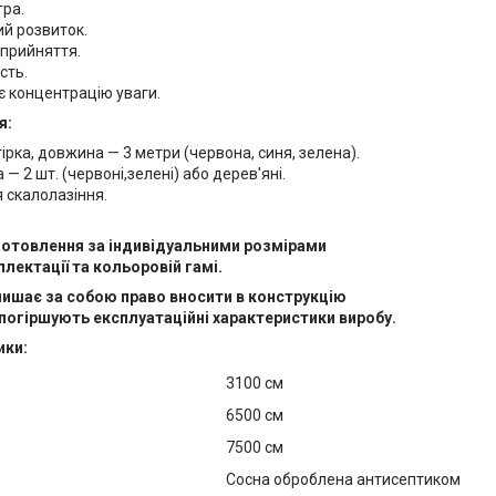
гра.
й розвиток.
сприйняття.
сть.
 концентрацію уваги.
я:
ірка, довжина — 3 метри (червона, синя, зелена).
 — 2 шт. (червоні,зелені) або дерев'яні.
я скалолазіння.
отовлення за індивідуальними розмірами
мплектації та кольоровій гамі.
ишає за собою право вносити в конструкцію
 погіршують експлуатаційні характеристики виробу.
ики:
3100 см
6500 см
7500 см
іал
Сосна оброблена антисептиком