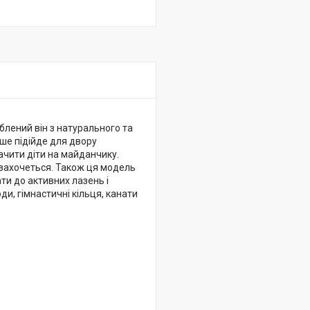
блений він з натурального та
ьше підійде для двору
ачити діти на майданчику.
и захочеться. Також ця модель
ти до активних лазень і
оди, гімнастичні кільця, канати