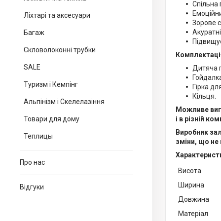
Спільна 
Емоційни
Ліхтарі та аксесуари
Зорове 
Акуратні
Багаж
Підвищує
Скловолоконні трубки
Комплектаці
SALE
Дитяча г
Гойдалка
Туризм і Кемпінг
Гірка дл
Кільця.
Альпінізм і Скелелазіння
Можливе виг
Товари для дому
і в різній ко
Виробник зал
Теплицы
зміни, що не
Характерист
Про нас
Висота
Ширина
Відгуки
Довжина
Матер