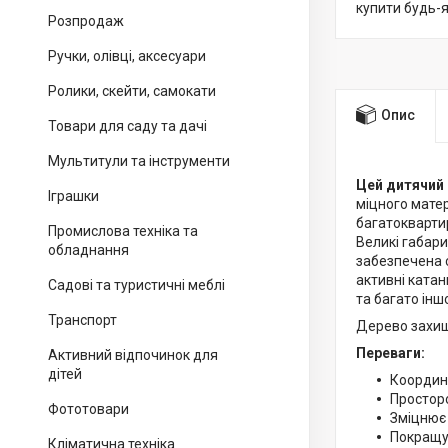
купити будь-
Розпродаж
Ручки, олівці, аксесуари
Ролики, скейти, самокати
Опис
Товари для саду та дачі
Мультитули та інструменти
Цей дитячий
Іграшки
міцного матер
багатоквартир
Промислова техніка та
Великі габари
обладнання
забезпечена с
активні катан
Садові та туристичні меблі
та багато інш
Транспорт
Дерево захищ
Переваги:
Активний відпочинок для
дітей
Координа
Простор
Фототовари
Зміцнює 
Покращує
Кліматична техніка