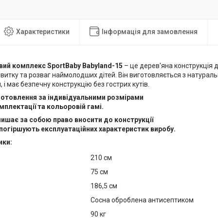
Характеристики
Інформація для замовлення
овий комплекс
SportBaby Babyland-15
– це дерев'яна конструкція 
витку та розваг наймолодших дітей. Він виготовляється з натураль
 і має безпечну конструкцію без гострих кутів.
отовлення за індивідуальними розмірами
омплектації та кольоровій гамі.
ишає за собою право вносити до конструкції
 погіршують експлуатаційних характеристик виробу.
ики:
210 см
75 см
186,5 см
Сосна оброблена антисептиком
90 кг