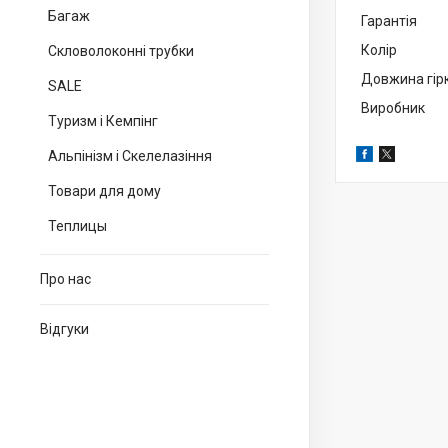
Багаж
Гаран
Колір
Скловолоконні трубки
Довжина гір
SALE
Виробник
Туризм і Кемпінг
Альпінізм і Скелелазіння
Товари для дому
Теплицы
Про нас
Відгуки