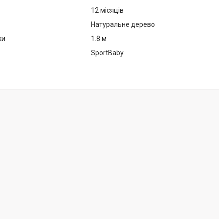
тія
12 місяців
Натуральне дерево
ки
1.8 м
SportBaby.