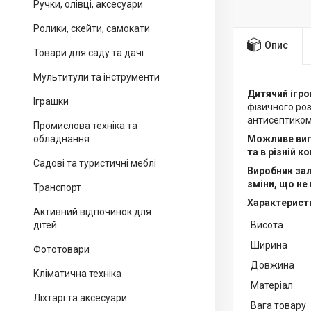
Ручки, олівці, аксесуари
Ролики, скейти, самокати
Опис
Товари для саду та дачі
Мультитули та інструменти
Дитячий ігр
Іграшки
фізичного роз
антисептиком,
Промислова техніка та
обладнання
Можливе виг
та в різній к
Садові та туристичні меблі
Виробник зал
зміни, що не
Транспорт
Характерист
Активний відпочинок для
дітей
Висота
Ширина
Фототовари
Довжина
Кліматична техніка
Матеріал
Ліхтарі та аксесуари
Вага товару