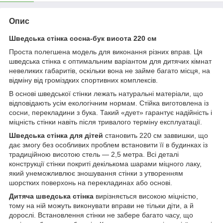
Опис
Шведська стінка сосна-бук висота 220 см
Проста полегшена модель для виконання різних вправ. Ця
шведська стінка є оптимальним варіантом для дитячих кімнат
невеликих габаритів, оскільки вона не займе багато місця, на
відміну від громіздких спортивних комплексів.
В основі шведської стінки лежать натуральні матеріали, що
відповідають усім екологічним нормам. Стійка виготовлена із
сосни, перекладини з бука. Такий «дует» гарантує надійність і
міцність стінки навіть після тривалого терміну експлуатації.
Шведська стінка для дітей
становить 220 см заввишки, що
дає змогу без особливих проблем встановити її в будинках із
традиційною висотою стель — 2,5 метра. Всі деталі
конструкції стінки покриті декількома шарами міцного лаку,
який унеможливлює зношування стінки з утворенням
шорстких поверхонь на перекладинах або основі.
Дитяча шведська стінка
вирізняється високою міцністю,
тому на ній можуть виконувати вправи не тільки діти, а й
дорослі. Встановлення стінки не забере багато часу, що