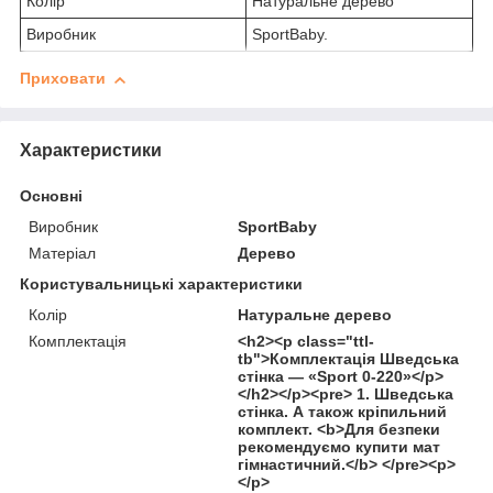
Колір
Натуральне дерево
Виробник
SportBaby.
Приховати
Характеристики
Основні
Виробник
SportBaby
Матеріал
Дерево
Користувальницькі характеристики
Колір
Натуральне дерево
Комплектація
<h2><p class="ttl-
tb">Комплектація Шведська
стінка — «Sport 0-220»</p>
</h2></p><pre> 1. Шведська
стінка. А також кріпильний
комплект. <b>Для безпеки
рекомендуємо купити мат
гімнастичний.</b> </pre><p>
</p>