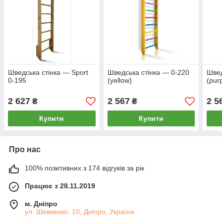
Шведська стінка — Sport
Шведська стінка — 0-220
Швед
0-195
(yellow)
(pur
2 627
2 567
2 5
₴
₴
Купити
Купити
Про нас
100% позитивних з 174 відгуків за рік
Працює з 28.11.2019
м. Дніпро
ул. Шевченко, 10, Дніпро, Україна