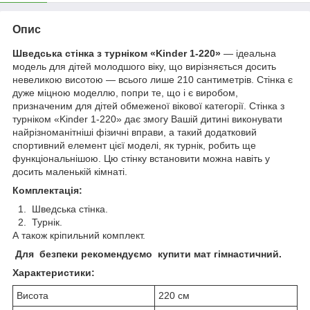
Опис
Шведська стінка з турніком «Kinder 1-220»
— ідеальна
модель для дітей молодшого віку, що вирізняється досить
невеликою висотою — всього лише 210 сантиметрів. Стінка є
дуже міцною моделлю, попри те, що і є виробом,
призначеним для дітей обмеженої вікової категорії. Стінка з
турніком «Kinder 1-220» дає змогу Вашій дитині виконувати
найрізноманітніші фізичні вправи, а такий додатковий
спортивний елемент цієї моделі, як турнік, робить ще
функціональнішою. Цю стінку встановити можна навіть у
досить маленькій кімнаті.
Комплектація:
1. Шведська стінка.
2. Турнік.
А також кріпильний комплект.
Для безпеки рекомендуємо купити мат гімнастичний.
Характеристики:
Висота
220 см