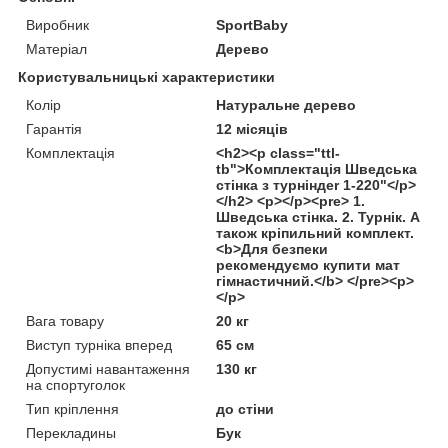
Виробник
SportBaby
Матеріал
Дерево
Користувальницькі характеристики
Колір
Натуральне дерево
Гарантія
12 місяців
Комплектація
<h2><p class="ttl-
tb">Комплектація Шведська
стінка з турніндer 1-220"</p>
</h2> <p></p><pre> 1.
Шведська стінка. 2. Турнік. А
також кріпильний комплект.
<b>Для безпеки
рекомендуємо купити мат
гімнастичний.</b> </pre><p>
</p>
Вага товару
20 кг
Виступ турніка вперед
65 см
Допустимі навантаження
130 кг
на спортуголок
Тип кріплення
до стіни
Перекладины
Бук