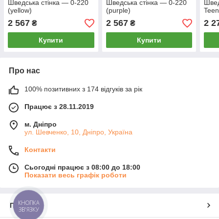
Шведська стінка — 0-220
Шведська стінка — 0-220
Швед
(yellow)
(purple)
Teen
2 567
2 567
2 2
₴
₴
Купити
Купити
Про нас
100% позитивних з 174 відгуків за рік
Працює з 28.11.2019
м. Дніпро
ул. Шевченко, 10, Дніпро, Україна
Контакти
Сьогодні працює з 08:00 до 18:00
Показати весь графік роботи
КНОПКА
Про нас
ЗВ'ЯЗКУ