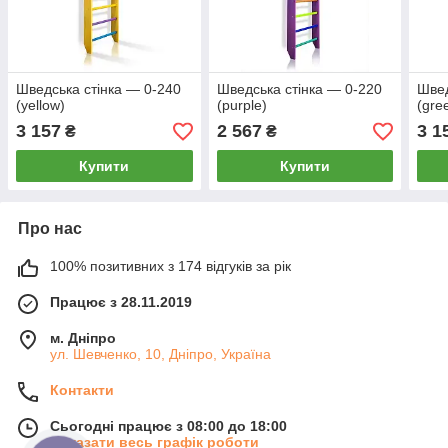
Шведська стінка — 0-240
Шведська стінка — 0-220
Швед
(yellow)
(purple)
(gre
3 157
2 567
3 1
₴
₴
Купити
Купити
Про нас
100% позитивних з 174 відгуків за рік
Працює з 28.11.2019
м. Дніпро
ул. Шевченко, 10, Дніпро, Україна
Контакти
Сьогодні працює з 08:00 до 18:00
Показати весь графік роботи