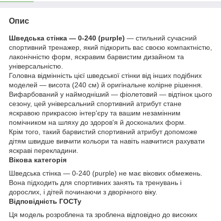
Опис
Шведська стінка — 0-240 (purple)
— стильний сучасний
спортивний тренажер, який підкорить вас своєю компактністю,
лаконічністю форм, яскравим барвистим дизайном та
універсальністю.
Головна відмінність цієї шведської стінки від інших подібних
моделей — висота (240 см) й оригінальне колірне рішення.
Вифарбований у наймодніший — фіолетовий — відтінок цього
сезону, цей універсальний спортивний атрибут стане
яскравою прикрасою інтер'єру та вашим незамінним
помічником на шляху до здоров'я й досконалих форм.
Крім того, такий барвистий спортивний атрибут допоможе
дітям швидше вивчити кольори та навіть навчитися рахувати
яскраві перекладини.
Вікова категорія
Шведська стінка — 0-240 (purple) не має вікових обмежень.
Вона підходить для спортивних занять та тренувань і
дорослих, і дітей починаючи з дворічного віку.
Відповідність ГОСТу
Ця модель розроблена та зроблена відповідно до високих