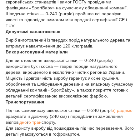
європейських стандартів і вимог ГОСТу провідними
фахівцями «SportBaby» на сучасному обладнанні компанії.
Шведська стінка — 0-240 (purple) пройшла всі перевірки
якості та відповідає вимогам міжнародної сертифікації СЕ і
TUV.
Допустимі навантаження
Виріб виготовлений із твердих порід натурального дерева та
витримує навантаження до 120 кілограмів.
Використовувані матеріали
Для виготовлення шведської стінки — 0-240 (purple)
використані бук і сосна — тверді породи натурального
дерева, вирощеного в екологічно чистих регіонах України.
Міцність і довговічність виробу гарантує якісне сушіння,
оброблення та шліфування деревини на власному сучасному
обладнанні компанії «SportBaby», а також покриття готових
деталей сертифікованою високоякісною фарбою.
Транспортування
Під час самовивозу шведської стінки — 0-240 (purpl
e) радимо
врахувати її довжину (240 см) і передбачити замовлення
відпов
ідно
г
о тран
спорту.
Для захисту виробу від пошкоджень під час перевезення, його
деталі упаковуються в гофрокартон.