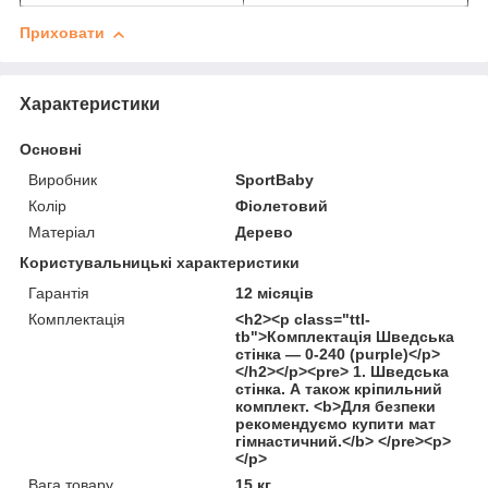
Приховати
Характеристики
Основні
Виробник
SportBaby
Колір
Фіолетовий
Матеріал
Дерево
Користувальницькі характеристики
Гарантія
12 місяців
Комплектація
<h2><p class="ttl-
tb">Комплектація Шведська
стінка — 0-240 (purple)</p>
</h2></p><pre> 1. Шведська
стінка. А також кріпильний
комплект. <b>Для безпеки
рекомендуємо купити мат
гімнастичний.</b> </pre><p>
</p>
Вага товару
15 кг