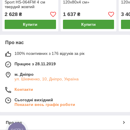
Sport HS-064FM 4 см
120х80х4 см»
120х
твердий жовтий
2 628
1 637
3 4
₴
₴
Купити
Купити
Про нас
100% позитивних з 176 відгуків за рік
Працює з 28.11.2019
м. Дніпро
ул. Шевченко, 10, Дніпро, Україна
Контакти
Сьогодні вихідний
Показати весь графік роботи
Про нас
КНОПКА