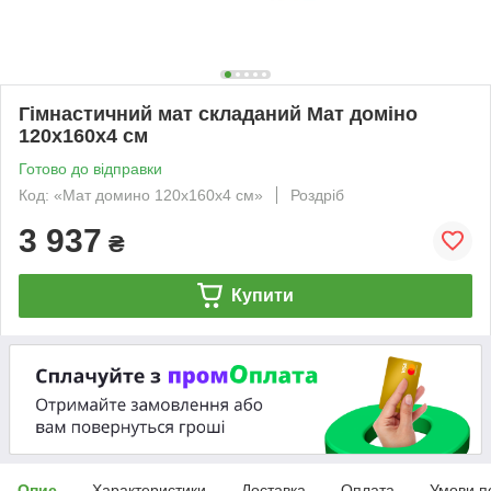
Гімнастичний мат складаний Мат доміно
120х160x4 см
Готово до відправки
Код: «Мат домино 120х160x4 см»
Роздріб
3 937
₴
Купити
Опис
Характеристики
Доставка
Оплата
Умови п