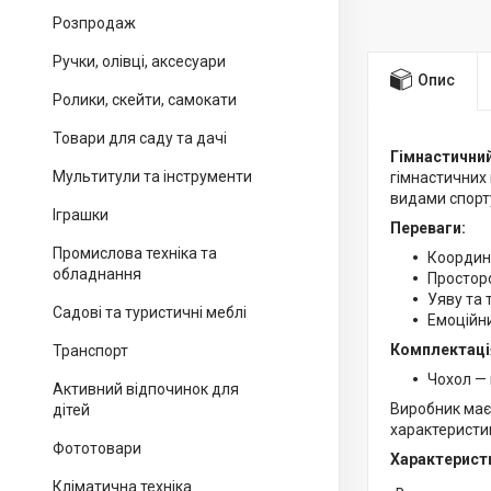
Розпродаж
Ручки, олівці, аксесуари
Опис
Ролики, скейти, самокати
Товари для саду та дачі
Гімнастични
Мультитули та інструменти
гімнастичних 
видами спорту
Іграшки
Переваги:
Промислова техніка та
Координа
обладнання
Простор
Уяву та т
Садові та туристичні меблі
Емоційни
Комплектаці
Транспорт
Чохол — 
Активний відпочинок для
Виробник має 
дітей
характеристи
Фототовари
Характерист
Кліматична техніка