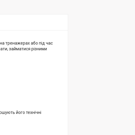
и на тренажерах або під час
бати, займатися різними
ршують його технічні