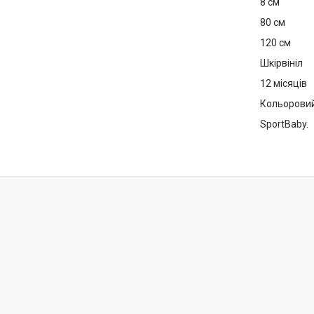
8 см
80 см
120 см
іал
Шкірвініл
12 місяців
Кольорови
SportBaby.