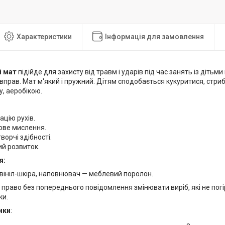
Характеристики
Інформація для замовлення
й мат
підійде для захисту від травм і ударів під час занять із дітьм
вправ. Мат м'який і пружний. Дітям сподобається кукуритися, стри
, аеробікою.
цію рухів.
ове мислення.
ворчі здібності.
й розвиток.
я:
вініл-шкіра, наповнювач — меблевий поролон.
право без попереднього повідомлення змінювати виріб, які не погі
ки.
ики
: