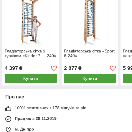
Гладіаторська сітка з
Гладіаторська сітка «Sport
Глад
турніком «Kinder 7 — 240»
6-240»
наві
4 397
2 877
5 9
₴
₴
Купити
Купити
Про нас
100% позитивних з 178 відгуків за рік
Працює з 28.11.2019
м. Дніпро