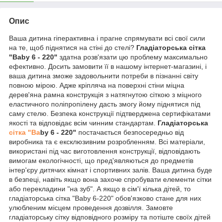
Опис
Ваша дитина гіперактивна і прагне спрямувати всі свої сили
на те, щоб піднятися на стіні до стелі?
Гладіаторська сітка
"Baby 6 - 220"
здатна розв'язати цю проблему максимально
ефективно. Досить замовити її в нашому інтернет-магазині, і
ваша дитина зможе задовольнити потреби в пізнанні світу
повною мірою. Адже кріпляча на поверхні стіни міцна
дерев'яна рамна конструкція з натягнутою сіткою з міцного
еластичного поліпропілену дасть змогу йому піднятися під
саму стелю. Безпека конструкції підтверджена сертифікатами
якості та відповідає всім чинним стандартам.
Гладіаторська
сітка "Ba
by 6 - 220"
постачається безпосередньо від
виробника та є ексклюзивним розробленням. Всі матеріали,
використані під час виготовлення конструкції, відповідають
вимогам екологічності, що пред'являються до предметів
інтер'єру дитячих кімнат і спортивних залів. Ваша дитина буде
в безпеці, навіть якщо вона захоче спробувати елементи сітки
або перекладини "на зуб". А якщо в сім'ї кілька дітей, то
гладіаторська сітка "Baby 6-220" обов'язково стане для них
улюбленим місцем проведення дозвілля. Замовте
гладіаторську сітку відповідного розміру та потіште своїх дітей