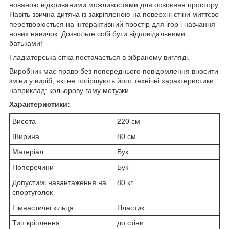
нованою відкриваними можливостями для освоєння простору.
Навіть звична дитяча із закріпленою на поверхні стіни миттєво
перетворюється на інтерактивний простір для ігор і навчання
нових навичок. Дозвольте собі бути відповідальними
батьками!
Гладіаторська сітка постачається в зібраному вигляді.
Виробник має право без попереднього повідомлення вносити
зміни у виріб, які не погіршують його технічні характеристики,
наприклад: кольорову гаму мотузки.
Характеристики:
Висота
220 см
Ширина
80 см
Матеріал
Бук
Поперечини
Бук
Допустимі навантаження на
80 кг
спортуголок
Гімнастичні кільця
Пластик
Тип кріплення
до стіни