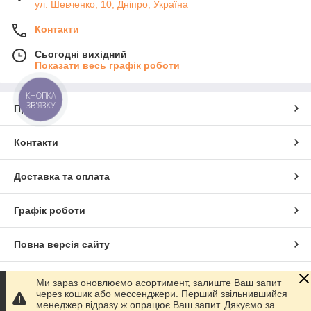
ул. Шевченко, 10, Дніпро, Україна
Контакти
Сьогодні вихідний
Показати весь графік роботи
КНОПКА
ЗВ'ЯЗКУ
Про нас
Контакти
Доставка та оплата
Графік роботи
Повна версія сайту
Сайт створено на маркетплейсі
Prom.ua
Ми зараз оновлюємо асортимент, залиште Ваш запит
через кошик або мессенджери. Перший звільнившийся
менеджер відразу ж опрацює Ваш запит. Дякуємо за