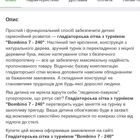
Опис
Простий і функціональний спосіб забезпечити дитині
гармонійний розвиток —
гладіаторська сітка з турніком
"Bombino 7 - 240"
. Настінний тип кріплення, конструкція з
натурального дерева, зручний турнік із перекладиною з міцної
деревини бука, якісне натягування сітки з безпечного
поліпропілену — все це забезпечує максимальну надійність
пропонованого товару. Водночас базову комплектацію
гладіаторської сітки можна доповнити навісним обладнанням
за бажанням замовника. А складання конструкції не
становитиме труднощів для будь-якої дорослої людини.
Яка дитина не мріяла відчути себе "людиною-павуком",
супергероєм, що рятує світ?
Гладіаторська сітка з турніком
"Bombino 7 - 240"
перетворить нудні заняття на турніку в
захопливу пригоду. Ваша дитина обов'язково буде в захваті
від можливості самостійно переміщатися по комірках сітки від
підлоги до стелі.
Купити цей можна оформивши замовлення на сайті.
Гладіаторська сітка з турніком "Bombino 7 - 240"