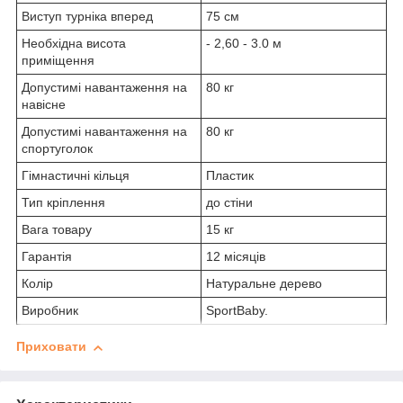
Виступ турніка вперед
75 см
Необхідна висота
- 2,60 - 3.0 м
приміщення
Допустимі навантаження на
80 кг
навісне
Допустимі навантаження на
80 кг
спортуголок
Гімнастичні кільця
Пластик
Тип кріплення
до стіни
Вага товару
15 кг
Гарантія
12 місяців
Колір
Натуральне дерево
Виробник
SportBaby.
Приховати