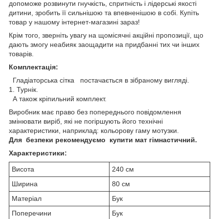
допоможе розвинути гнучкість, спритність і лідерські якості
дитини, зробить її сильнішою та впевненішою в собі. Купіть
товар у нашому інтернет-магазині зараз!
Крім того, зверніть увагу на щомісячні акційні пропозиції, що
дають змогу неабияк заощадити на придбанні тих чи інших
товарів.
Комплектація:
Гладіаторська сітка постачається в зібраному вигляді.
1. Турнік.
А також кріпильний комплект.
Виробник має право без попереднього повідомлення
змінювати виріб, які не погіршують його технічні
характеристики, наприклад: кольорову гаму мотузки.
Для безпеки рекомендуємо купити мат гімнастичний.
Характеристики:
Висота
240 см
Ширина
80 см
Матеріал
Бук
Поперечини
Бук