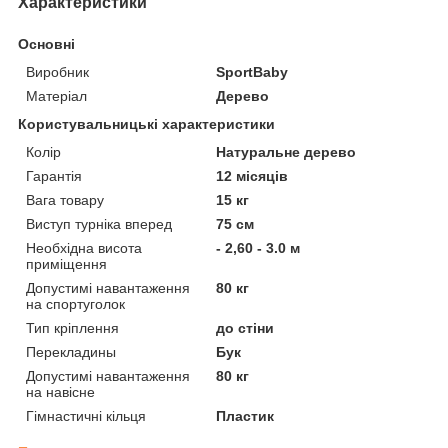
Характеристики
Основні
Виробник
SportBaby
Матеріал
Дерево
Користувальницькі характеристики
Колір
Натуральне дерево
Гарантія
12 місяців
Вага товару
15 кг
Виступ турніка вперед
75 см
Необхідна висота
- 2,60 - 3.0 м
приміщення
Допустимі навантаження
80 кг
на спортуголок
Тип кріплення
до стіни
Перекладины
Бук
Допустимі навантаження
80 кг
на навісне
Гімнастичні кільця
Пластик