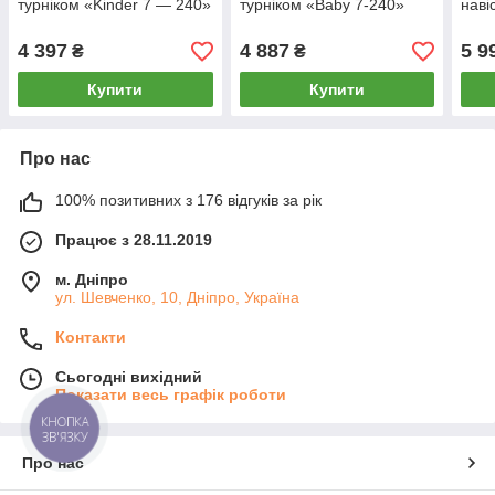
турніком «Kinder 7 — 240»
турніком «Baby 7-240»
наві
4 397
4 887
5 9
₴
₴
Купити
Купити
Про нас
100% позитивних з 176 відгуків за рік
Працює з 28.11.2019
м. Дніпро
ул. Шевченко, 10, Дніпро, Україна
Контакти
Сьогодні вихідний
Показати весь графік роботи
КНОПКА
ЗВ'ЯЗКУ
Про нас