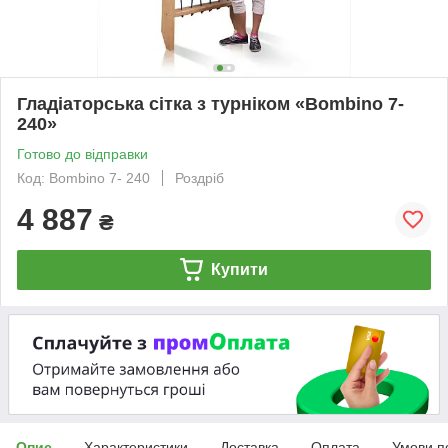
Гладіаторська сітка з турніком «Bombino 7-
240»
Готово до відправки
Код: Bombino 7- 240
Роздріб
4 887
₴
Купити
Опис
Характеристики
Доставка
Оплата
Умови п