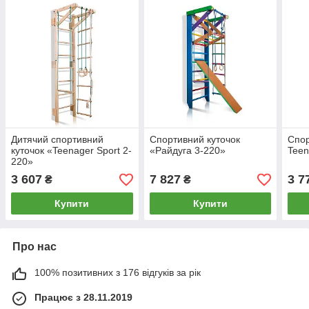
Дитячий спортивний
Спортивний куточок
Спор
куточок «Teenager Sport 2-
«Райдуга 3-220»
Teen
220»
3 607
7 827
3 7
₴
₴
Купити
Купити
Про нас
100% позитивних з 176 відгуків за рік
Працює з 28.11.2019