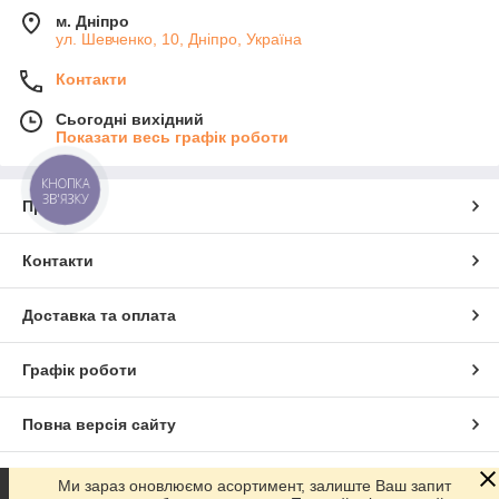
м. Дніпро
ул. Шевченко, 10, Дніпро, Україна
Контакти
Сьогодні вихідний
Показати весь графік роботи
КНОПКА
ЗВ'ЯЗКУ
Про нас
Контакти
Доставка та оплата
Графік роботи
Повна версія сайту
Сайт створено на маркетплейсі
Prom.ua
Ми зараз оновлюємо асортимент, залиште Ваш запит