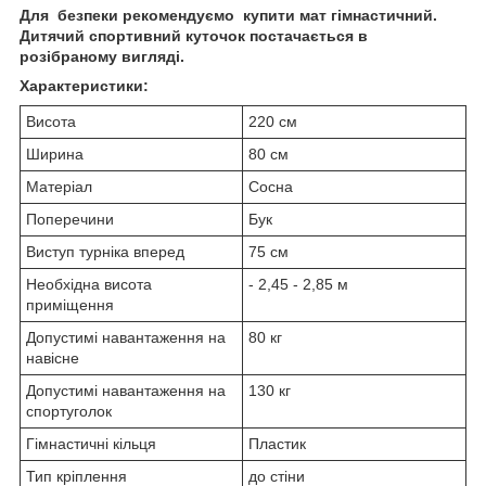
Для безпеки рекомендуємо купити мат гімнастичний.
Дитячий спортивний куточок постачається в
розібраному вигляді.
Характеристики:
Висота
220 см
Ширина
80 см
Матеріал
Сосна
Поперечини
Бук
Виступ турніка вперед
75 см
Необхідна висота
- 2,45 - 2,85 м
приміщення
Допустимі навантаження на
80 кг
навісне
Допустимі навантаження на
130 кг
спортуголок
Гімнастичні кільця
Пластик
Тип кріплення
до стіни