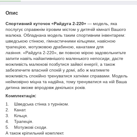
Опис
Спортивний куточок «Райдуга 2-220»
— модель, яка
послугує справжнім ігровим містом у дитячій кімнаті Вашого
малюка. Обладнана модель таким спортивним інвентарем:
шведською стінкою, гімнастичними кільцями, навісною
трапецією, мотузковою драбиною, канатами для
лазіння. «Райдуга 2-220», ви повною мірою задовольнитьте
запити навіть найактивнішого маленького непосиди, дасте
можливість малюкові позбутися зайвої енергії, а також
забезпечите власний спокій у домі, або ж матимете
можливість спокійно тренуватися хатніми справами. Модель
неймовірно міцна та надійна, тому тренуватися на ній Ваша
дитина зможе впродовж декількох років.
Комплектація:
1. Шведська стінка з турніком.
2. Канат.
3. Кільця.
4. Трапеція.
5. Мотузкові сходи.
А також кріпильний комплект.