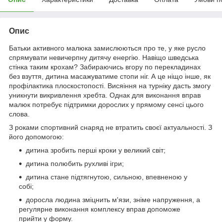
Опис
Батьки активного малюка замислюються про те, у яке русло
спрямувати невичерпну дитячу енергію. Навіщо шведська
стінка таким крохам? Забираючись вгору по перекладинах
без взуття, дитина масажуватиме стопи ніг. А це ніщо інше, як
профілактика плоскостопості. Висяіння на турніку дасть змогу
уникнути викривлення хребта. Однак для виконання вправ
малюк потребує підтримки дорослих у прямому сенсі цього
слова.
З роками спортивний снаряд не втратить своєї актуальності. З
його допомогою:
дитина зробить перші кроки у великий світ;
дитина полюбить рухливі ігри;
дитина стане підтягнутою, сильною, впевненою у
собі;
доросла людина зміцнить м'язи, зніме напруження, а
регулярне виконання комплексу вправ допоможе
прийти у форму.