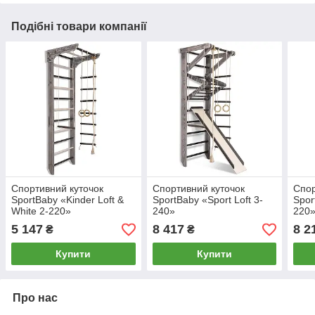
Подібні товари компанії
Спортивний куточок
Спортивний куточок
Спор
SportBaby «Kinder Loft &
SportBaby «Sport Loft 3-
Spor
White 2-220»
240»
220
5 147
8 417
8 2
₴
₴
Купити
Купити
Про нас