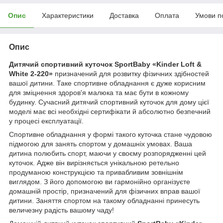
Опис
Характеристики
Доставка
Оплата
Умови п
Опис
Дитячий спортивний куточок SportBaby «Kinder Loft &
White 2-220»
призначений для розвитку фізичних здібностей
вашої дитини. Таке спортивне обладнання є дуже корисним
для зміцнення здоров'я малюка та має бути в кожному
будинку. Сучасний дитячий спортивний куточок для дому цієї
моделі має всі необхідні сертифікати й абсолютно безпечний
у процесі експлуатації.
Спортивне обладнання у формі такого куточка стане чудовою
підмогою для занять спортом у домашніх умовах. Ваша
дитина полюбить спорт, маючи у своєму розпорядженні цей
куточок. Адже він вирізняється унікальною ретельно
продуманою конструкцією та привабливим зовнішнім
виглядом. З його допомогою ви гармонійно організуєте
домашній простір, призначений для фізичних вправ вашої
дитини. Заняття спортом на такому обладнанні принесуть
величезну радість вашому чаду!