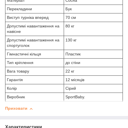
Матеріал
Сосна
Перекладини
Бук
Виступ турніка вперед
70 см
Допустимі навантаження на
80 кг
навісне
Допустимі навантаження на
130 кг
спортуголок
Гімнастичні кільця
Пластик
Тип кріплення
до стіни
Вага товару
22 кг
Гарантія
12 місяців
Колір
Сірий
Виробник
SportBaby.
Приховати
Характеристики