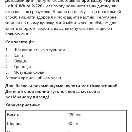
Домашній дитячий куточок спортивний
SportBaby «Kinder
Loft & White 2-220»
дає змогу розвинути вашу дитину як
фізично, так і розумово. Вправи на ньому — це правильний
спосіб зміцнити здоров'я й покращити настрій. Регулярне
заняття на цьому куточку, який містить усе необхідне для
занять спортом, зробить вашу дитину фізично міцною і
повною сил.
Комплектація:
1. Шведська стінка з турніком.
2. Канат.
3. Кільця.
4. Трапеція.
5. Мотузкові сходи.
А також кріпильний комплект.
Для безпеки рекомендуємо купити мат гімнастичний.
Дитячий спортивний куточок постачається в
розібраному вигляді.
Характеристики:
Висота
220 см
Ширина
80 см