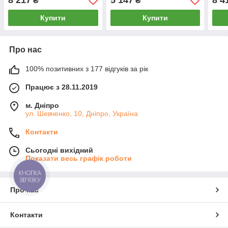
8 217
5 147
8 4
₴
₴
Купити
Купити
Про нас
100% позитивних з 177 відгуків за рік
Працює з 28.11.2019
м. Дніпро
ул. Шевченко, 10, Дніпро, Україна
Контакти
Сьогодні вихідний
Показати весь графік роботи
КНОПКА
ЗВ'ЯЗКУ
Про нас
Контакти