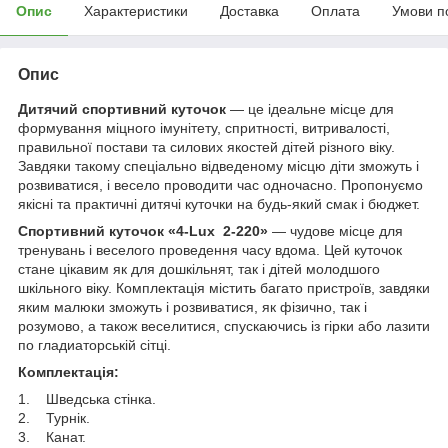
Опис
Характеристики
Доставка
Оплата
Умови п
Опис
Дитячий спортивний куточок
— це ідеальне місце для
формування міцного імунітету, спритності, витривалості,
правильної постави та силових якостей дітей різного віку.
Завдяки такому спеціально відведеному місцю діти зможуть і
розвиватися, і весело проводити час одночасно. Пропонуємо
якісні та практичні дитячі куточки на будь-який смак і бюджет.
Спортивний куточок «
4-Lux 2-220
»
— чудове місце для
тренувань і веселого проведення часу вдома. Цей куточок
стане цікавим як для дошкільнят, так і дітей молодшого
шкільного віку. Комплектація містить багато пристроїв, завдяки
яким малюки зможуть і розвиватися, як фізично, так і
розумово, а також веселитися, спускаючись із гірки або лазити
по гладиаторській сітці.
Комплектація:
1. Шведська стінка.
2. Турнік.
3. Канат.