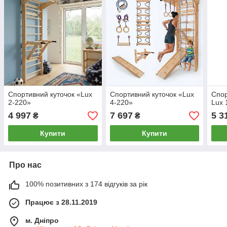
Спортивний куточок «Lux
Спортивний куточок «Lux
Спор
2-220»
4-220»
Lux 
4 997
7 697
5 3
₴
₴
Купити
Купити
Про нас
100% позитивних з 174 відгуків за рік
Працює з 28.11.2019
м. Дніпро