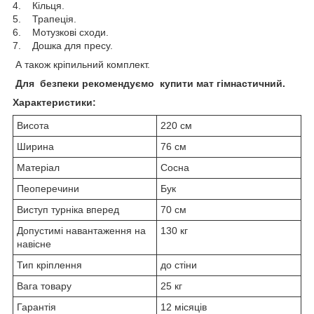
4. Кільця.
5. Трапеція.
6. Мотузкові сходи.
7. Дошка для пресу.
А також кріпильний комплект.
Для безпеки рекомендуємо купити мат гімнастичний.
Характеристики:
Висота
220 см
Ширина
76 см
Матеріал
Сосна
Пеоперечини
Бук
Виступ турніка вперед
70 см
Допустимі навантаження на
130 кг
навісне
Тип кріплення
до стіни
Вага товару
25 кг
Гарантія
12 місяців