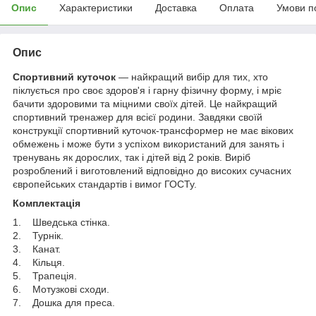
Опис
Характеристики
Доставка
Оплата
Умови п
Опис
Спортивний куточок
— найкращий вибір для тих, хто
піклується про своє здоров'я і гарну фізичну форму, і мріє
бачити здоровими та міцними своїх дітей. Це найкращий
спортивний тренажер для всієї родини. Завдяки своїй
конструкції спортивний куточок-трансформер не має вікових
обмежень і може бути з успіхом використаний для занять і
тренувань як дорослих, так і дітей від 2 років. Виріб
розроблений і виготовлений відповідно до високих сучасних
європейських стандартів і вимог ГОСТу.
Комплектація
1. Шведська стінка.
2. Турнік.
3. Канат.
4. Кільця.
5. Трапеція.
6. Мотузкові сходи.
7. Дошка для преса.