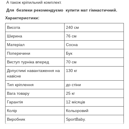
А також кріпильний комплект.
Для безпеки рекомендуємо купити мат гімнастичний.
Характеристики:
Висота
240 см
Ширина
76 см
Матеріал
Сосна
Поперечини
Бук
Виступ турніка вперед
70 см
Допустимі навантаження на
130 кг
навісне
Тип кріплення
до стіни
Вага товару
25 кг
Гарантія
12 місяців
Колір
Кольоровий
Виробник
SportBaby.