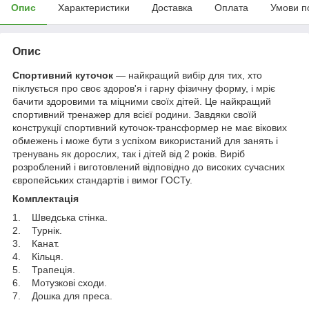
Опис
Характеристики
Доставка
Оплата
Умови п
Опис
Спортивний куточок
— найкращий вибір для тих, хто
піклується про своє здоров'я і гарну фізичну форму, і мріє
бачити здоровими та міцними своїх дітей. Це найкращий
спортивний тренажер для всієї родини. Завдяки своїй
конструкції спортивний куточок-трансформер не має вікових
обмежень і може бути з успіхом використаний для занять і
тренувань як дорослих, так і дітей від 2 років. Виріб
розроблений і виготовлений відповідно до високих сучасних
європейських стандартів і вимог ГОСТу.
Комплектація
1. Шведська стінка.
2. Турнік.
3. Канат.
4. Кільця.
5. Трапеція.
6. Мотузкові сходи.
7. Дошка для преса.