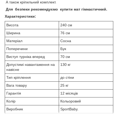
А також кріпильний комплект.
Для безпеки рекомендуємо купити мат гімнастичний.
Характеристики:
Висота
240 см
Ширина
76 см
Матеріал
Сосна
Поперечини
Бук
Виступ турніка вперед
70 см
Допустимі навантаження на
130 кг
навісне
Тип кріплення
до стіни
Вага товару
25 кг
Гарантія
12 місяців
Колір
Кольоровий
Виробник
SportBaby.