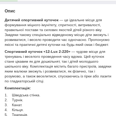
Опис
Дитячий спортивний куточок
— це ідеальне місце для
формування міцного імунітету, спритності, витривалості,
правильної постави та силових якостей дітей різного віку.
Завдяки такому спеціально відведеному місцю діти зможуть і
розвиватися, і весело проводити час одночасно. Пропонуємо
якісні та практичні дитячі куточки на будь-який смак і бюджет.
Спортивний куточок «12-Lux 2-220»
— чудове місце для
тренувань і веселого проведення часу вдома. Цей куточок
стане цікавим як для дошкільнят, так і дітей молодшого
шкільного віку. Комплектація містить багато пристроїв, завдяки
яким малюки зможуть і розвиватися, як фізично, так і
розумово, а також веселитися, спускаючись із гірки або лазити
по гладиаторській сітці.
Комплектація:
1. Шведська стінка.
2. Турнік.
3. Канат.
4. Кільця.
5. Трапеція.