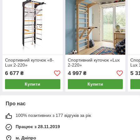
Спортивний куточок «8-
Спортивний куточок «Lux
Спор
Lux 2-220»
2-220»
Lux 
6 677
4 997
5 3
₴
₴
Купити
Купити
Про нас
100% позитивних з 177 відгуків за рік
Працює з 28.11.2019
м. Дніпро