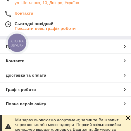
ул. Шевченко, 10, Дніпро, Україна
Контакти
Сьогодні вихідний
Показати весь графік роботи
КНОПКА
ЗВ'ЯЗКУ
Про нас
Контакти
Доставка та оплата
Графік роботи
Повна версія сайту
Сайт створено на маркетплейсі
Prom.ua
Ми зараз оновлюємо асортимент, залиште Ваш запит
через кошик або мессенджери. Перший звільнившийся
менеджер відразу ж опрацює Ваш запит. Дякуємо за