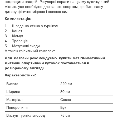
покращити настрій. Регулярні вправи на цьому куточку, який
містить усе необхідне для занять спортом, зробить вашу
дитину фізично міцною і повною сил.
Комплектація:
1. Шведська стінка з турніком.
2. Канат.
3. Кільця.
4. Трапеція.
5. Мотузкові сходи.
А також кріпильний комплект.
Для безпеки рекомендуємо купити мат гімнастичний.
Дитячий спортивний куточок постачається в
розібраному вигляді.
Характеристики:
Висота
220 см
Ширина
80 см
Матеріал
Сосна
Поперечини
Бук
Виступ турніка вперед
75 см