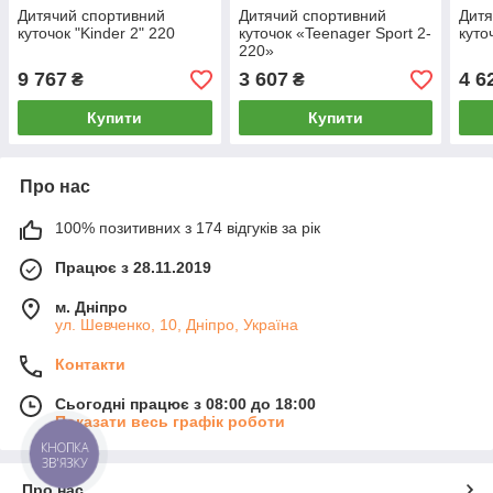
Дитячий спортивний
Дитячий спортивний
Дитя
куточок "Kinder 2" 220
куточок «Teenager Sport 2-
куто
220»
9 767
3 607
4 6
₴
₴
Купити
Купити
Про нас
100% позитивних з 174 відгуків за рік
Працює з 28.11.2019
м. Дніпро
ул. Шевченко, 10, Дніпро, Україна
Контакти
Сьогодні працює з 08:00 до 18:00
Показати весь графік роботи
КНОПКА
ЗВ'ЯЗКУ
Про нас