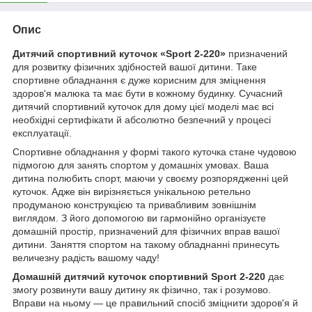
Опис
Дитячий спортивний куточок «Sport 2-220»
призначений
для розвитку фізичних здібностей вашої дитини. Таке
спортивне обладнання є дуже корисним для зміцнення
здоров'я малюка та має бути в кожному будинку. Сучасний
дитячий спортивний куточок для дому цієї моделі має всі
необхідні сертифікати й абсолютно безпечний у процесі
експлуатації.
Спортивне обладнання у формі такого куточка стане чудовою
підмогою для занять спортом у домашніх умовах. Ваша
дитина полюбить спорт, маючи у своєму розпорядженні цей
куточок. Адже він вирізняється унікальною ретельно
продуманою конструкцією та привабливим зовнішнім
виглядом. З його допомогою ви гармонійно організуєте
домашній простір, призначений для фізичних вправ вашої
дитини. Заняття спортом на такому обладнанні принесуть
величезну радість вашому чаду!
Домашній дитячий куточок спортивний Sport 2-220
дає
змогу розвинути вашу дитину як фізично, так і розумово.
Вправи на ньому — це правильний спосіб зміцнити здоров'я й