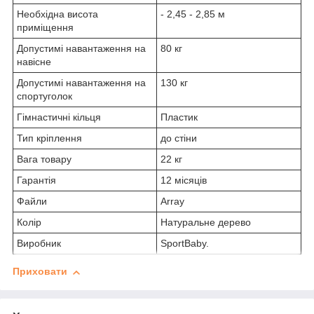
Необхідна висота
- 2,45 - 2,85 м
приміщення
Допустимі навантаження на
80 кг
навісне
Допустимі навантаження на
130 кг
спортуголок
Гімнастичні кільця
Пластик
Тип кріплення
до стіни
Вага товару
22 кг
Гарантія
12 місяців
Файли
Array
Колір
Натуральне дерево
Виробник
SportBaby.
Приховати