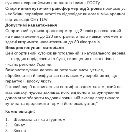
сучасних європейських стандартів і вимог ГОСТу.
Спортивний куточок-трансформер від 2 років
пройшов усі
необхідні перевірки якості та відповідає вимогам міжнародної
сертифікації СЕ і TUV.
Допустимі навантаження
Спортивний куточок-трансформер від 2 років розрахований
на навантаження до 120 кілограмів, а його навісні елементи
здатні витримати навантаження до 80 кілограмів.
Використовувані матеріали
Цей спортивний куточок виготовлений із натурального дерева
— твердих порід сосни та бука, вирощених в екологічно
чистих регіонах України.
Використовувана деревина ретельно висушується,
обробляється й шліфується на власному виробництві, що
гарантує її високу якість.
Готовий виріб покривається сертифікованим лаком, який не
має запаху, чудово захищає його від вологи та руйнування,
допомагає зберегти чудовий зовнішній вигляд спортивного
куточка та продовжити термін його експлуатації.
Комплектація:
1. Шведська стінка з турніком.
2. Канат.
3. Кільця.