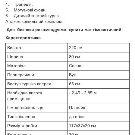
4. Трапеція.
5. Мотузкові сходи.
6. Дитячий знімний турнік.
А також кріпильний комплект.
Для безпеки рекомендуємо купити мат гімнастичний.
Характеристики:
Висота
220 см
Ширина
80 см
Матеріал
Сосна
Пеоперечини
Бук
Виступ турніка вперед
65 см
Необхідна висота
- 2,45 - 2,85 м
приміщення
Гімнастичні кільця
Пластик
Тип кріплення
до стіни
Розмір коробки
117х37х20 см
Вага товару
30 кг