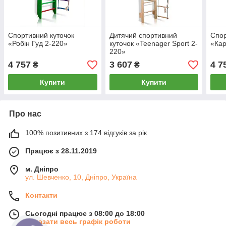
Спортивний куточок
Дитячий спортивний
Спор
«Робін Гуд 2-220»
куточок «Teenager Sport 2-
«Кар
220»
4 757
3 607
4 7
₴
₴
Купити
Купити
Про нас
100% позитивних з 174 відгуків за рік
Працює з 28.11.2019
м. Дніпро
ул. Шевченко, 10, Дніпро, Україна
Контакти
Сьогодні працює з 08:00 до 18:00
Показати весь графік роботи