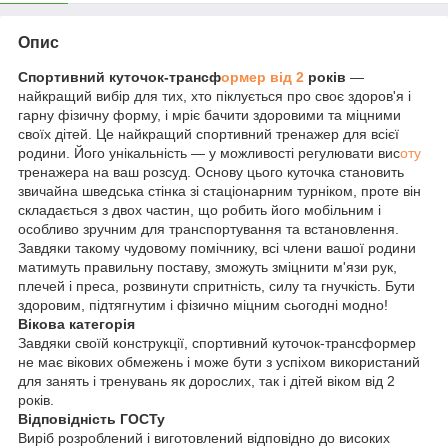
Опис
Спортивний куточок-трансф
ормер від 2
років
—
найкращий вибір для тих, хто піклується про своє здоров'я і
гарну фізичну форму, і мріє бачити здоровими та міцними
своїх дітей. Це найкращий спортивний тренажер для всієї
родини. Його унікальність — у можливості регулювати вис
оту
тренажера на ваш розсуд. Основу цього куточка становить
звичайна шведська стінка зі стаціонарним турніком, проте він
складається з двох частин, що робить його мобільним і
особливо зручним для транспортування та встановлення.
Завдяки такому чудовому помічнику, всі члени вашої родини
матимуть правильну поставу, зможуть зміцнити м'язи рук,
плечей і преса, розвинути спритність, силу та гнучкість. Бути
здоровим, підтягнутим і фізично міцним сьогодні модно!
Вікова категорія
Завдяки своїй конструкції, спортивний куточок-трансформер
не має вікових обмежень і може бути з успіхом використаний
для занять і тренувань як дорослих, так і дітей віком від 2
років.
Відповідність ГОСТу
Виріб розроблений і виготовлений відповідно до високих