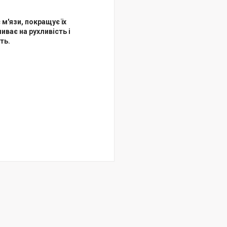
м'язи, покращує їх
иває на рухливість і
ть.