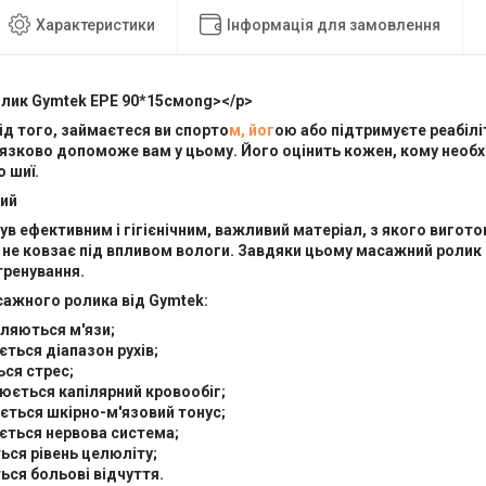
Характеристики
Інформація для замовлення
лик Gymtek EPE 90*15смong></p>
д того, займаєтеся ви спорто
м, йог
ою або підтримуєте реабілі
язково допоможе вам у цьому. Його оцінить кожен, кому необхі
о шиї.
ний
в ефективним і гігієнічним, важливий матеріал, з якого вигото
а не ковзає під впливом вологи. Завдяки цьому масажний ролик
тренування.
сажного ролика від Gymtek:
ляються м'язи;
ється діапазон рухів;
ься стрес;
юється капілярний кровообіг;
ється шкірно-м'язовий тонус;
ється нервова система;
ься рівень целюліту;
ься больові відчуття.