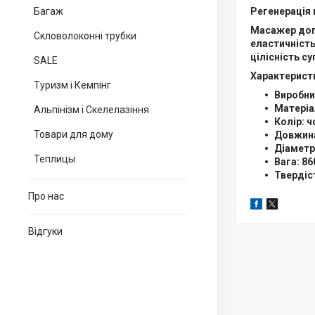
Багаж
Регенерація 
Масажер допо
Скловолоконні трубки
еластичність
цілісність с
SALE
Характерист
Туризм і Кемпінг
Виробни
Матеріа
Альпінізм і Скелелазіння
Колір: ч
Товари для дому
Довжина
Діаметр
Теплицы
Вага: 860
Твердіст
Про нас
Відгуки