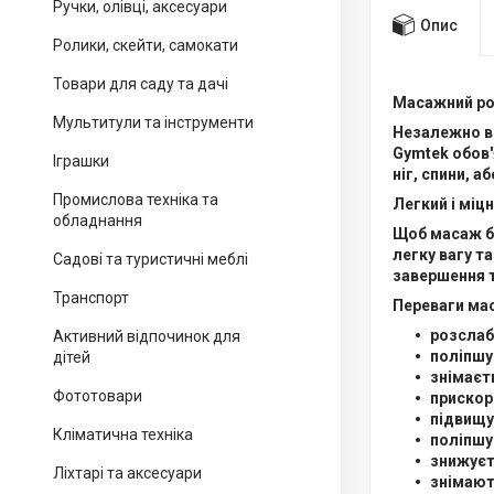
Ручки, олівці, аксесуари
Опис
Ролики, скейти, самокати
Товари для саду та дачі
Масажний ро
Мультитули та інструменти
Незалежно ві
Gymtek
обов'
Іграшки
ніг, спини, аб
Промислова техніка та
Легкий і міц
обладнання
Щоб масаж бу
легку вагу т
Садові та туристичні меблі
завершення 
Транспорт
Переваги ма
розслаб
Активний відпочинок для
поліпшу
дітей
знімаєт
Фототовари
прискор
підвищу
Кліматична техніка
поліпшу
знижуєт
Ліхтарі та аксесуари
знімают