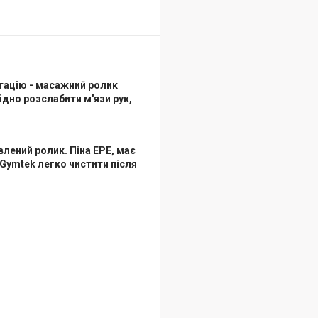
тацію -
масажний ролик
дно розслабити м'язи рук,
влений ролик. Піна EPE, має
 Gymtek легко чистити після