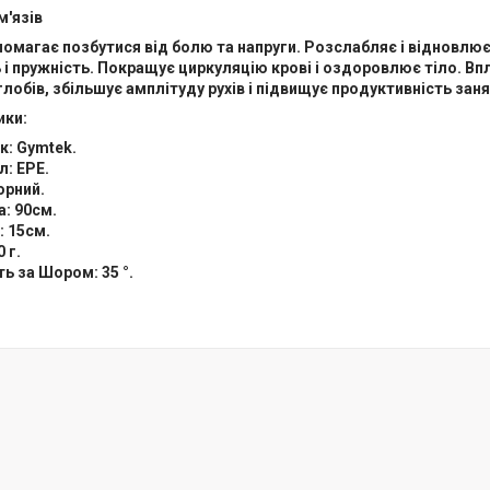
м'язів
магає позбутися від болю та напруги. Розслабляє і відновлює 
 і пружність. Покращує циркуляцію крові і оздоровлює тіло. Впл
углобів, збільшує амплітуду рухів і підвищує продуктивність заня
ики:
к: Gymtek.
л: EPE.
орний.
: 90см.
: 15см.
 г.
ь за Шором: 35 °.