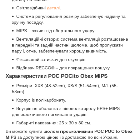
Світловідбивні
деталі
.
Система регулювання розміру забезпечує надійну та
зручну посадку.
MIPS – захист від обертального удару.
Вентиляційні отвори: система вентиляції розташована
в передній та задній частині шолома, щоб пропускати
пару і, отже, забезпечувати хорошу видимість.
Фіксований затискач для окулярів.
Відбивач RECCO® – для покращення пошуку
Характеристики POC POCito Obex MIPS
Розміри: XXS (48-52cm), XS/S (51-54cm), M/L (55-
58cm).
Корпус із полікарбонату.
Внутрішня оболонка з пінополістиролу EPS+ MIPS
для ефективного поглинання ударів.
Габариті паковання: 25 х 30 х 30 см.
Ви можете купити
шолом гірськолижний POC POCito Obex
MIPS
за доступною ціною і з доставкою по всій Україні,