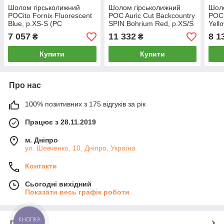
Шолом гірськолижний
Шолом гірськолижний
Шоло
POCito Fornix Fluorescent
POC Auric Cut Backcountry
POCi
Blue, р.XS-S (PC
SPIN Bohrium Red, р.XS/S
Yell
104638233XSS1)
(PC 104991101XSS1)
(PC
7 057
11 332
8 1
₴
₴
Купити
Купити
Про нас
100% позитивних з 175 відгуків за рік
Працює з 28.11.2019
м. Дніпро
ул. Шевченко, 10, Дніпро, Україна
Контакти
Сьогодні вихідний
Показати весь графік роботи
КНОПКА
Про нас