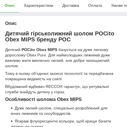
Опис
Характеристики
Доставка
Оплата
Умови п
Опис
Дитячий гірськолижний шолом POCito
Obex MIPS бренду POC
Дитячий
POCito Obex MIPS
базується на дуже легкому
дорослому Obex Pure. Для наймолодших лижників дуже
важливо мати виключно легкий, але добре захищаючий
шолом.
Тому в ньому об'єднані захисні технології та передбачена
покращена видимість на схилі.
Вбудований відбивач RECCO® гарантує, що рятувальні
служби знайдуть дитину у горах.
Особливості шолома Obex MIPS
Дуже легкий шолом, спеціально розроблений для
юних лижників та сноубордистів.
Яскраві флуоресцентні кольори, щоб краще бачити
дитину на схилах.