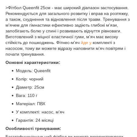
>Фітбол Queenfit 25см - має широкий діапазон застосування.
Рекомендується для загального розвитку і вправ на розтяжку,
а також, схуднення та відновлення після травм. Тренування з
м'ячем для гімнастики ефективно задіють глибокі м'язи,
запобігають болю у спині і розвивають відчуття рівноваги.
Виготовлений з міцної еластичної гуми, м'яч має високу
стійкість до пошкоджень. Фітнес-м'яч
йде у
комплекті з
насосом, тому ви можете відразу наповнити м'яч повітрям і
почати тренування.
Основні характеристики:
Модель: Queenfit
Колір: чорний
Діаметр: 25см
Вага: 110 г
Матеріал: ПВХ
У комплекті: насос, м'яч
Гарантія: 24 місяці
Особливості тренування:
Багатофункціональний фітбол ви можете використовувати