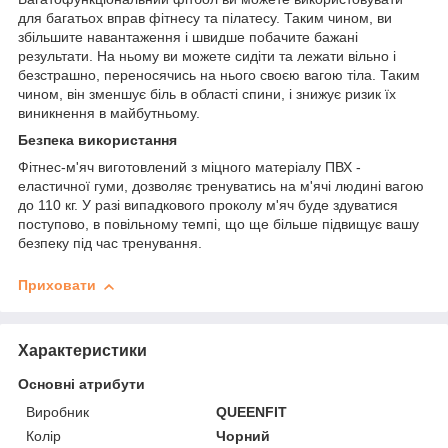
для багатьох вправ фітнесу та пілатесу. Таким чином, ви
збільшите навантаження і швидше побачите бажані
результати. На ньому ви можете сидіти та лежати вільно і
безстрашно, переносячись на нього своєю вагою тіла. Таким
чином, він зменшує біль в області спини, і знижує ризик їх
виникнення в майбутньому.
Безпека використання
Фітнес-м'яч виготовлений з міцного матеріалу ПВХ -
еластичної гуми, дозволяє тренуватись на м'ячі людині вагою
до 110 кг. У разі випадкового проколу м'яч буде здуватися
поступово, в повільному темпі, що ще більше підвищує вашу
безпеку під час тренування.
Приховати
Характеристики
Основні атрибути
Виробник
QUEENFIT
Колір
Чорний