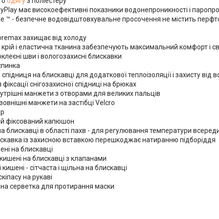
го
одягу
з поліестеру
ryPlay має високоефективні показники водонепроникності і паропр
lite ™ - безпечне водовідштовхувальне просочення не містить перфт
Coremax захищає від холоду
 крій і еластична тканина забезпечують максимальний комфорт і св
оклеєні шви і вологозахисні блискавки
спинка
 спідниця на блискавці для додаткової теплоізоляції і захисту від во
я фіксації снігозахисної спідниці на брюках
нутрішні манжети з отворами для великих пальців
 зовнішні манжети на застібці Velcro
ір
ий фіксований капюшон
на блискавці в області пахв - для регулювання температури всереди
лискавка із захисною вставкою перешкоджає натиранню підборіддя
шені на блискавці
і кишені на блискавці з клапанами
і кишені - сітчаста і щільна на блискавці
скіпасу на рукаві
инна серветка для протирання маски