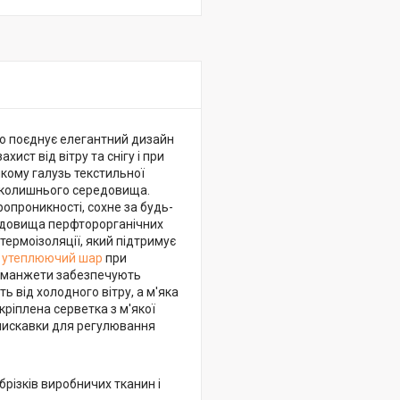
но поєднує елегантний дизайн
ист від вітру та снігу і при
якому галузь текстильної
авколишнього середовища.
опроникності, сохне за будь-
редовища перфторорганічних
термоізоляції, який підтримує
й
утеплюючий шар
при
ні манжети забезпечують
ь від холодного вітру, а м'яка
ріплена серветка з м'якої
блискавки для регулювання
брізків виробничих тканин і