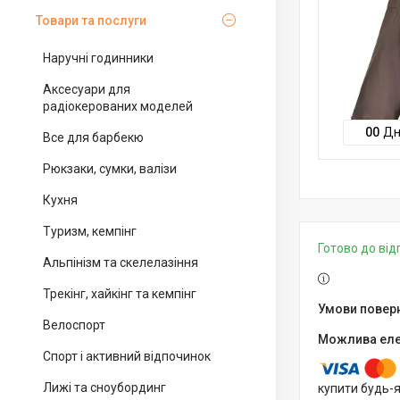
Товари та послуги
Наручні годинники
Аксесуари для
радіокерованих моделей
0
0
Дн
Все для барбекю
Рюкзаки, сумки, валізи
Кухня
Туризм, кемпінг
Готово до ві
Альпінізм та скелелазіння
Трекінг, хайкінг та кемпінг
Велоспорт
Спорт і активний відпочинок
Лижі та сноубординг
купити будь-