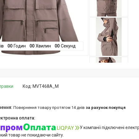
ів
0
0
Годин
0
0
Хвилин
0
0
Секунд
дправки
Код:
MVT468A_M
повернення товару протягом 14 днів
за рахунок покупця
У компанії підключені елект
який товар не покидаючи сайту.