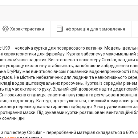
Характеристики
Інформація для замовлення
ic U99 – чоловіча куртка для позарасового катання. Модель ідеаль
дні характеристики для фрірайду. Куртка забезпечує максимальний зах
ться м'якою на дотик. Виготовлена з поліестеру Circular, завдяки 
рантує кращу екологічну стабільність, запобігаючи забрудненню н
а DryPlay має винятково високі показники водонепроникності і пар
х умов. Не містить небезпечних для людини та навколишнього се
складі водовідштовхувальних просочень. Куртка із середнім рівнем 
сть під час активного руху. Вільний крій дозволяє надіти додаткови
 Снігозахисна спідниця, еластичні внутрішні та регульовані зовніш
ляцію від холоду. Каптур, що регулюється, і високий комір захищают
искавці перешкоджає натиранню підборіддя. У нагрудній кишені зак
протирання маски. Під рукавами куртки розташовані вентиляційні 
 сонячні дні.
 з поліестеру Circular – перероблений матеріал складається з 60% о