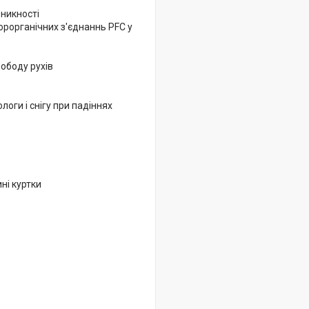
оникності
орорганічних з'єднаннь PFC у
ободу рухів
логи і снігу при падіннях
ні куртки