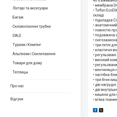
40% вживано
• мембрана D
Ліхтарі та аксесуари
• Teflon EcoE
складі
Багаж
• підкладка 
• анатомічний
Скловолоконні трубки
• повністю пр
• подовжена 
SALE
• снігозахисна
Туризм і Кемпінг
• три петлі дл
• еластичні в
Альпінізм і Скелелазіння
• регульовані
• високий ком
Товари для дому
• регульован
• вентиляція 
Теплицы
• застібка-б
• три бічні ки
• дві нагрудн
Про нас
• дві внутрішн
• кишеня для 
Відгуки
• м'яка ткан