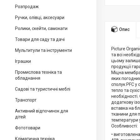
Розпродаж
Ручки, олівці, аксесуари
Ролики, скейти, самокати
Опис
Товари для саду та дачі
Picture Organ
Мультитули та інструменти
та всі необхі
цьому залишає
Іграшки
продукції га
Промислова техніка та
Міцна мембран
обладнання
яких погодни
сполук PFC у 
Садові та туристичні меблі
тепло та сухі
необхідності.
Транспорт
додаткову ізо
вставка на бл
Активний відпочинок для
тканини для 
дітей
температури у
Особливості:
Фототовари
• виготовлена
Кліматична техніка