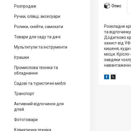
Опис
Розпродаж
Ручки, олівці, аксесуари
Розкладне кр
Ролики, скейти, самокати
та відпочинку
Товари для саду та дачі
Додатково кр
захист від УФ
Мультитули та інструменти
кишеня, куди 
місця. Крісло
Іграшки
завдяки чохл
навантаження
Промислова техніка та
обладнання
Садові та туристичні меблі
Транспорт
Активний відпочинок для
дітей
Фототовари
Кліматична техніка