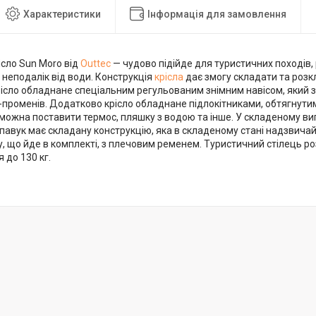
Характеристики
Інформація для замовлення
ісло Sun Moro від
Outtec
— чудово підійде для туристичних походів, 
 неподалік від води. Конструкція
крісла
дає змогу складати та роз
ісло обладнане спеціальним регульованим знімним навісом, який 
-променів. Додатково крісло обладнане підлокітниками, обтягнути
можна поставити термос, пляшку з водою та інше. У складеному виг
-павук має складану конструкцію, яка в складеному стані надзвича
у, що йде в комплекті, з плечовим ременем. Туристичний стілець 
 до 130 кг.