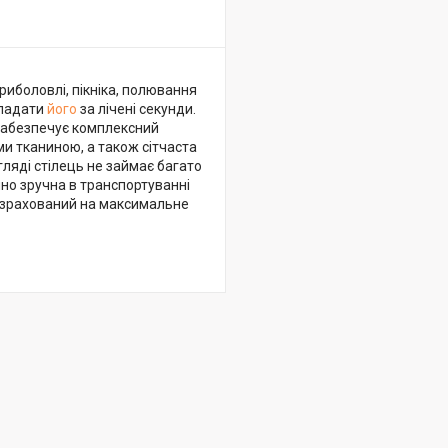
риболовлі, пікніка, полювання
кладати
його
за лічені секунди.
забезпечує комплексний
ми тканиною, а також сітчаста
ляді стілець не займає багато
йно зручна в транспортуванні
розрахований на максимальне