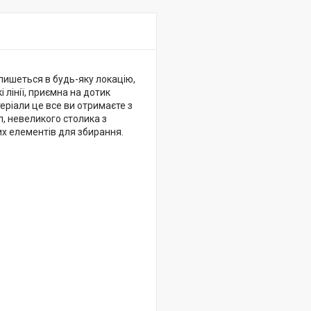
впишеться в будь-яку локацію,
 лінії, приємна на дотик
теріали це все ви отримаєте з
л, невеликого столика з
их елементів для збирання.