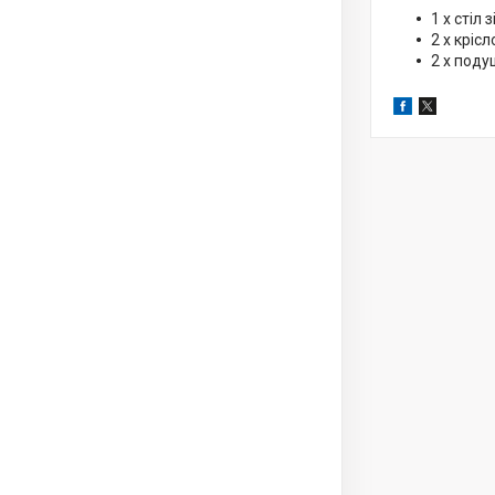
1 х стіл
2 х крісл
2 х поду