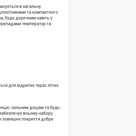
писується в загальну
ідлокітниками та компактного
ла, буде доречним навіть у
перепадами температур та
ся для відритих терас літніх
сонцю, сильним дощам та будь-
 забезпечує всьому набору
ож зовнішнє покриття добре