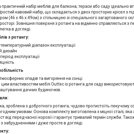
 практичний набір меблів для балкона, тераси або саду ідеально в
ростий кавовий набір, що складається з двох просторих крісел з п
ром (46 х 46 х 49см) з стільницею зі спеціального загартованого ск
росторі. Зовнішня поверхня з ротанга на відмінно справляється з 
егка в догляді.
лів з ротангу:
температурний діапазон експлуатації
й дизайн
період експлуатації
іцність
мобільність
атмосферних опадів та вигоряння на сонці.
цим властивостям меблі Outtec із ротанга для саду використовують
лаштування дачних будиночків.
али:
ка, зроблена з добротного ротанга, чудово протистоїть пекучому 
годним умовам. Основа комплекту виготовлена з міцної сталі, яка
ст від передчасної корозії і гарантує тривалий термін служби. Так
з забрудненнями і дуже просте в догляді.
екту: