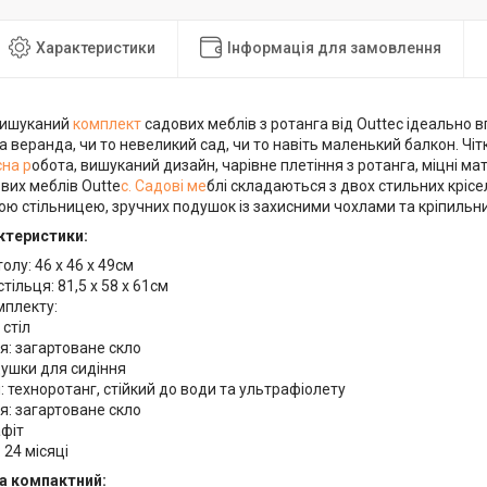
Характеристики
Інформація для замовлення
вишуканий
комплект
садових меблів з ротанга від Outtec ідеально 
а веранда, чи то невеликий сад, чи то навіть маленький балкон. Чіткі
сна р
обота, вишуканий дизайн, чарівне плетіння з ротанга, міцні ма
вих меблів Outte
c. Садові ме
блі складаються з двох стильних крісе
ою стільницею, зручних подушок із захисними чохлами та кріпильн
ктеристики:
толу: 46 х 46 х 49см
стільця: 81,5 х 58 х 61см
мплекту:
 стіл
я: загартоване скло
душки для сидіння
: техноротанг, стійкий до води та ультрафіолету
я: загартоване скло
афіт
 24 місяці
а компактний: