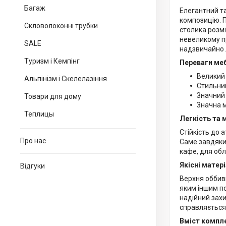
Багаж
Елегантний та
композицію. П
Скловолоконні трубки
столика розмі
невеликому п
SALE
надзвичайно л
Туризм і Кемпінг
Переваги меб
Великий 
Альпінізм і Скелелазіння
Стильни
Значний 
Товари для дому
Значна м
Теплицы
Легкість та 
Стійкість до 
Про нас
Саме завдяки 
кафе, для об
Якісні матері
Відгуки
Верхня оббив
яким іншим по
надійний захи
справляється 
Вміст компл