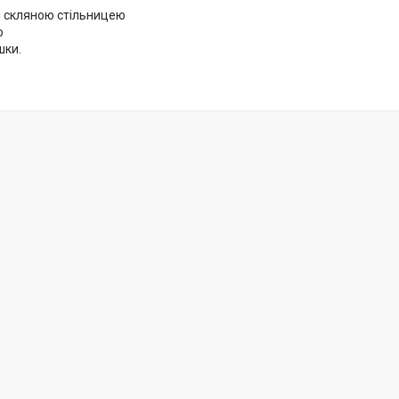
 зі скляною стільницею
о
шки.