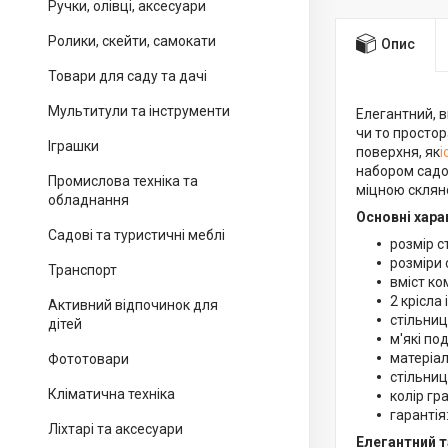
Ручки, олівці, аксесуари
Ролики, скейти, самокати
Опис
Товари для саду та дачі
Мультитули та інструменти
Елегантний, 
чи то простор
Іграшки
поверхня, як
і
набором садо
Промислова техніка та
міцною склян
обладнання
Основні хара
Садові та туристичні меблі
розмір с
розміри 
Транспорт
вміст ко
2 крісла і
Активний відпочинок для
стільниц
дітей
м'які по
матеріал
Фототовари
стільниц
Кліматична техніка
колір гр
гарантія:
Ліхтарі та аксесуари
Елегантний т