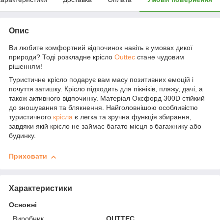
Опис
Ви любите комфортний відпочинок навіть в умовах дикої
природи? Тоді розкладне крісло
Outtec
стане чудовим
рішенням!
Туристичне крісло подарує вам масу позитивних емоцій і
почуття затишку. Крісло підходить для пікніків, пляжу, дачі, а
також активного відпочинку. Матеріал Оксфорд 300D стійкий
до зношування та блякнення. Найголовнішою особливістю
туристичного
крісла
є легка та зручна функція збирання,
завдяки якій крісло не займає багато місця в багажнику або
будинку.
Приховати
Характеристики
Основні
Виробник
OUTTEC