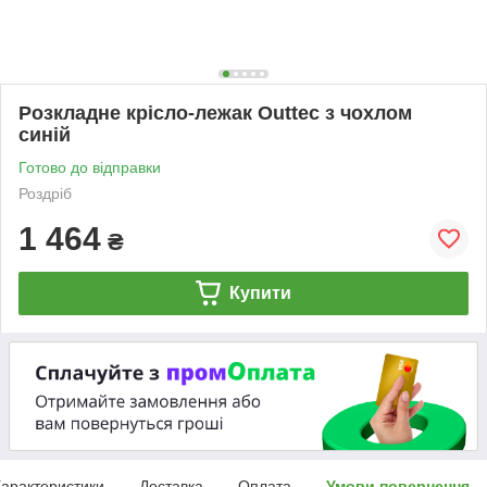
Розкладне крісло-лежак Outtec з чохлом
синій
Готово до відправки
Роздріб
1 464
₴
Купити
арактеристики
Доставка
Оплата
Умови повернення