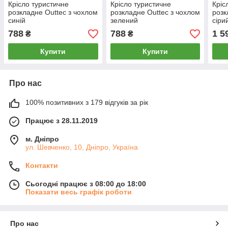
Крісло туристичне
Крісло туристичне
Кріс
розкладне Outtec з чохлом
розкладне Outtec з чохлом
розк
синій
зелений
сіри
788
788
1 5
₴
₴
Купити
Купити
Про нас
100% позитивних з 179 відгуків за рік
Працює з 28.11.2019
м. Дніпро
ул. Шевченко, 10, Дніпро, Україна
Контакти
Сьогодні працює з 08:00 до 18:00
Показати весь графік роботи
Про нас