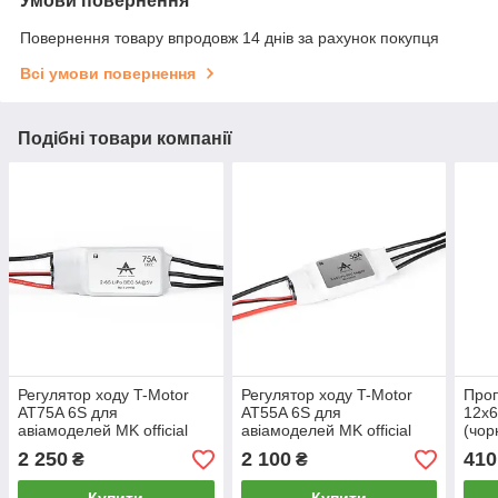
Умови повернення
Повернення товару впродовж 14 днів за рахунок покупця
Всі умови повернення
Подібні товари компанії
Регулятор ходу T-Motor
Регулятор ходу T-Motor
Проп
AT75A 6S для
AT55A 6S для
12x6
авіамоделей MK official
авіамоделей MK official
(чор
2 250
2 100
410
₴
₴