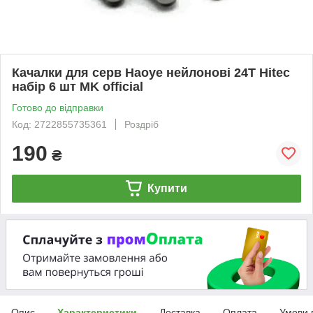
Качалки для серв Haoye нейлонові 24T Hitec
набір 6 шт MK official
Готово до відправки
Код: 2722855735361
Роздріб
190
₴
Купити
Опис
Характеристики
Доставка
Оплата
Умови 