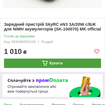
Зарядний пристрій SkyRC eN3 3A/20W с/БЖ
для NiMH акумуляторів (SK-100070) MK official
Готово до відправки
Код: 6930460001108
Роздріб
1 010
₴
Купити
Опис
Характеристики
Доставка
Оплата
Умови п