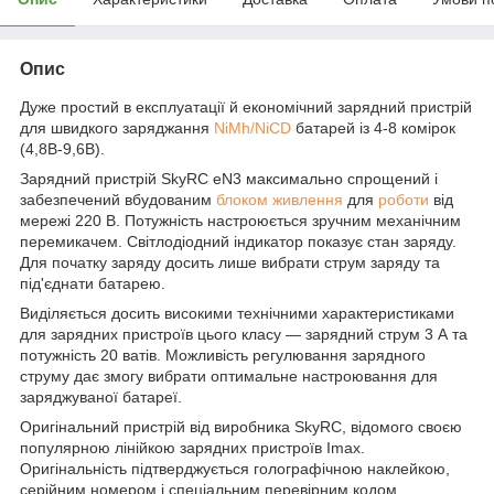
Опис
Дуже простий в експлуатації й економічний зарядний пристрій
для швидкого заряджання
NiMh/NiCD
батарей із 4-8 комірок
(4,8В-9,6В).
Зарядний пристрій SkyRC eN3 максимально спрощений і
забезпечений вбудованим
блоком живлення
для
роботи
від
мережі 220 В. Потужність настроюється зручним механічним
перемикачем. Світлодіодний індикатор показує стан заряду.
Для початку заряду досить лише вибрати струм заряду та
під'єднати батарею.
Виділяється досить високими технічними характеристиками
для зарядних пристроїв цього класу — зарядний струм 3 А та
потужність 20 ватів. Можливість регулювання зарядного
струму дає змогу вибрати оптимальне настроювання для
заряджуваної батареї.
Оригінальний пристрій від виробника SkyRC, відомого своєю
популярною лінійкою зарядних пристроїв Imax.
Оригінальність підтверджується голографічною наклейкою,
серійним номером і спеціальним перевірним кодом.