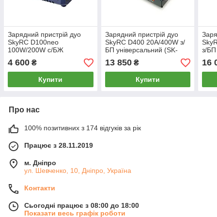
Зарядний пристрій дуо
Зарядний пристрій дуо
Заря
SkyRC D100neo
SkyRC D400 20A/400W з/
Sky
100W/200W с/БЖ
БП універсальний (SK-
з/БП
універсальний (SK-
100123) MK official
1001
4 600
13 850
16 
₴
₴
100199)MK official
Купити
Купити
Про нас
100% позитивних з 174 відгуків за рік
Працює з 28.11.2019
м. Дніпро
ул. Шевченко, 10, Дніпро, Україна
Контакти
Сьогодні працює з 08:00 до 18:00
Показати весь графік роботи