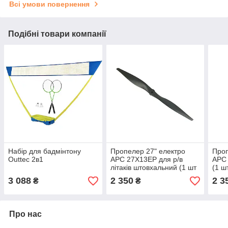
Всі умови повернення
Подібні товари компанії
Набір для бадмінтону
Пропелер 27" електро
Проп
Outtec 2в1
APC 27X13EP для р/в
APC 
літаків штовхальний (1 шт
(1 ш
CW) MK official
3 088
2 350
2 3
₴
₴
Про нас