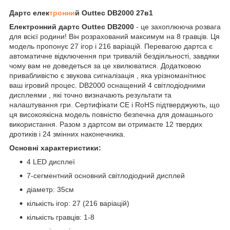
Дартс елек
тронни
й Outtec DB2000 27в1
Електронний дартс Outtec DB2000
- це захоплююча розвага
для всієї родини! Він розрахований максимум на 8 гравців. Ця
модель пропонує 27 ігор і 216 варіацій. Перевагою дартса є
автоматичне відключення при тривалій бездіяльності, завдяки
чому вам не доведеться за це хвилюватися. Додатковою
привабливістю є звукова сигналізація , яка урізноманітнює
ваш ігровий процес. DB2000 оснащений 4 світлодіодними
дисплеями , які точно визначають результати та
налаштування гри. Сертифікати CE і RoHS підтверджують, що
ця високоякісна модель повністю безпечна для домашнього
використання. Разом з дартсом ви отримаєте 12 твердих
дротиків і 24 змінних наконечника.
Основні характеристики:
4 LED дисплеї
7-сегментний основний світлодіодний дисплей
діаметр: 35см
кількість ігор: 27 (216 варіацій)
кількість гравців: 1-8