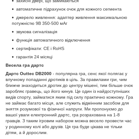
захисні двері, що замикаються
автоматичне підрахунок очок для кожного сегмента
джерело живлення: адаптер живлення максимальною
потужністю 9В 350-500 мАг
звукова сигналізація
функція автоматичного відключення
сертифікати: CE і RoHS
гарантія 24 місяці
Весела гра дартс
Дартс Outtec DB2000
- популярна гра, сенс якої полягає у
влучному попаданні дротиків в ціль. За правилами гри, чим
ближче знаходиться дротик до центру мішені, тим більше очок
заробляє гравець, що його кинув. Це один із найдоступніших
видів спорту, займатися яким під силу практично кожному. Гра
не займає багато місця, але служить відмінним засобом для
зняття розумової та фізичної напруги. Ми пропонуємо до
вашої уваги електронний дартс, гра розрахована на 1-8
гравців. З таким ігровим набором можна весело провести час
у родинному колі або друзів. Ця гра буде цікава не тільки
дітям, а й дорослим.