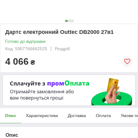
Дартс електронний Outtec DB2000 27в1
Готово до відправки
Код: 5907766662525
Роздріб
4 066
₴
Опис
Характеристики
Доставка
Оплата
Умови п
Опис