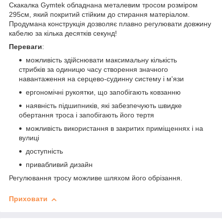
Скакалка Gymtek обладнана металевим тросом розміром
295см, який покритий стійким до стирання матеріалом.
Продумана конструкція дозволяє плавно регулювати довжину
кабелю за кілька десятків секунд!
Переваги
:
можливість здійснювати максимальну кількість
стрибків за одиницю часу створення значного
навантаження на серцево-судинну систему і м'язи
ергономічні рукоятки, що запобігають ковзанню
наявність підшипників, які забезпечують швидке
обертання троса і запобігають його тертя
можливість використання в закритих приміщеннях і на
вулиці
доступність
привабливий дизайн
Регулювання тросу можливе шляхом його обрізання.
Приховати