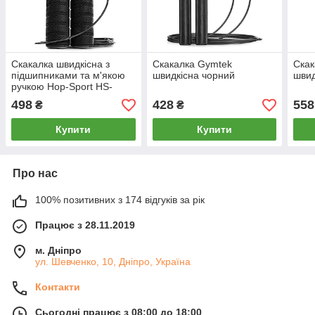
Скакалка швидкісна з
Скакалка Gymtek
Скак
підшипниками та м'якою
швидкісна чорний
швид
ручкою Hop-Sport HS-
P030JR чорна
498
428
558
₴
₴
Купити
Купити
Про нас
100% позитивних з 174 відгуків за рік
Працює з 28.11.2019
м. Дніпро
ул. Шевченко, 10, Дніпро, Україна
Контакти
Сьогодні працює з 08:00 до 18:00