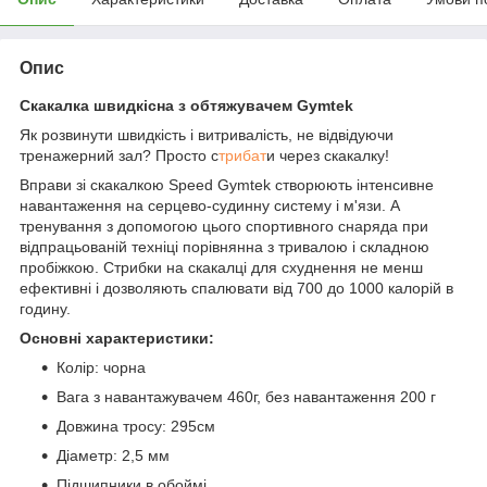
Опис
Скакалка швидкісна з обтяжувачем Gymtek
Як розвинути швидкість і витривалість, не відвідуючи
тренажерний зал? Просто с
трибат
и через скакалку!
Вправи зі скакалкою Speed Gymtek створюють інтенсивне
навантаження на серцево-судинну систему і м'язи. А
тренування з допомогою цього спортивного снаряда при
відпрацьованій техніці порівнянна з тривалою і складною
пробіжкою. Стрибки на скакалці для схуднення не менш
ефективні і дозволяють спалювати від 700 до 1000 калорій в
годину.
Основні характеристики:
Колір: чорна
Вага з навантажувачем 460г, без навантаження 200 г
Довжина тросу: 295см
Діаметр: 2,5 мм
Підшипники в обоймі