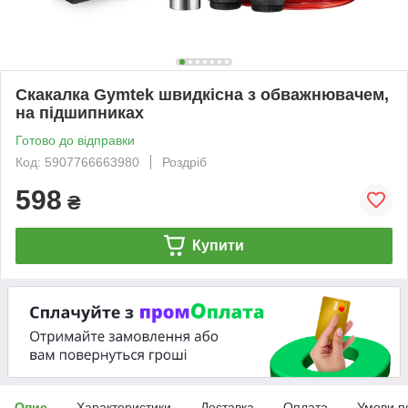
Скакалка Gymtek швидкісна з обважнювачем,
на підшипниках
Готово до відправки
Код: 5907766663980
Роздріб
598
₴
Купити
Опис
Характеристики
Доставка
Оплата
Умови п