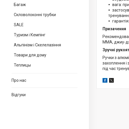
Багаж
вага: пр
застосув
Скловолоконні трубки
тренуванн
гарантія:
SALE
Призачення
Туризм і Кемпінг
Рекомендована
MMA, джиу-джи
Альпінізм і Скелелазіння
Зручні рукоя
Товари для дому
Ручки з алюмі
захоплення і 
Теплицы
під час трену
Про нас
Відгуки