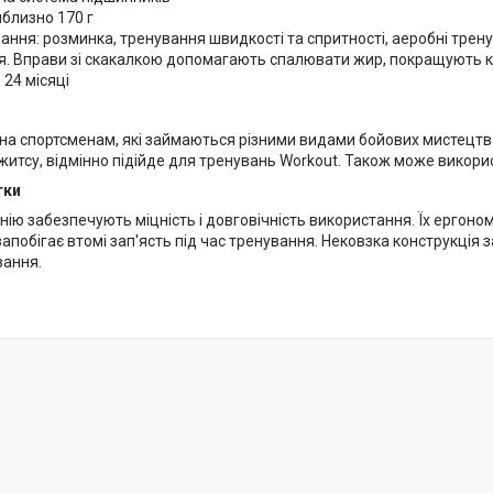
иблизно 170 г
ання: розминка, тренування швидкості та спритності, аеробні трену
я. Вправи зі скакалкою допомагають спалювати жир, покращують 
 24 місяці
 спортсменам, які займаються різними видами бойових мистецтв - 
тсу, відмінно підійде для тренувань Workout. Також може використ
тки
нію забезпечують міцність і довговічність використання. Їх ергон
запобігає втомі зап'ясть під час тренування. Нековзка конструкція 
вання.