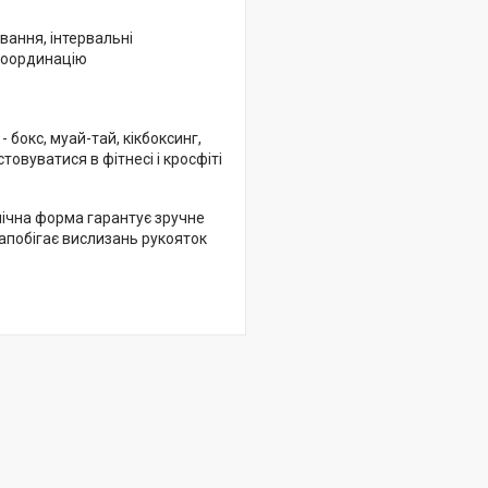
вання, інтервальні
координацію
бокс, муай-тай, кікбоксинг,
овуватися в фітнесі і кросфіті
омічна форма гарантує зручне
запобігає вислизань рукояток