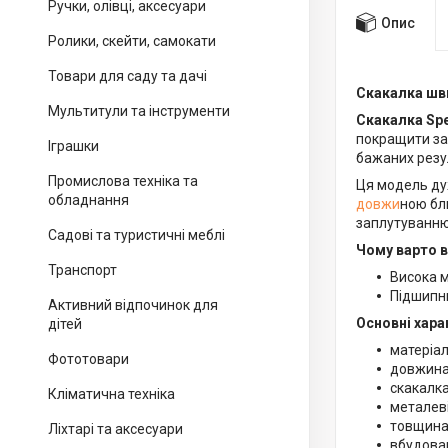
Ручки, олівці, аксесуари
Опис
Ролики, скейти, самокати
Товари для саду та дачі
Скакалка шв
Мультитули та інструменти
Скакалка Spe
покращити заг
Іграшки
бажаних резу
Промислова техніка та
Ця модель ду
обладнання
довжи
ною бл
заплутуванню,
Садові та туристичні меблі
Чому варто 
Транспорт
Висока 
Підшипн
Активний відпочинок для
Основні хара
дітей
матеріал
Фототовари
довжина
скакалка
Кліматична техніка
металеві
товщина:
Ліхтарі та аксесуари
вбудова