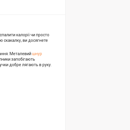
спалити калорії чи просто
ю скакалку, ви досягнете
тання. Металевий
шнур
пники запобігають
учки добре лягають в руку.