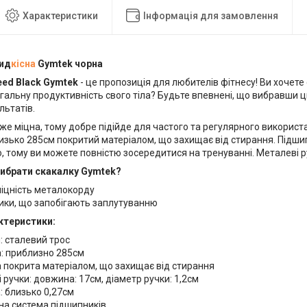
Характеристики
Інформація для замовлення
ид
кісна
Gymtek чорна
ed Black Gymtek
- це пропозиція для любителів фітнесу! Ви хочете 
альну продуктивність свого тіла? Будьте впевнені, що вибравши ц
льтатів.
же міцна, тому добре підійде для частого та регулярного викорис
изько 285см покритий матеріалом, що захищає від стирання. Підши
 тому ви можете повністю зосередитися на тренуванні. Металеві р
вибрати скакалку Gymtek?
міцність металокорду
ики, що запобігають заплутуванню
ктеристики:
: сталевий трос
: приблизно 285см
 покрита матеріалом, що захищає від стирання
 ручки: довжина: 17см, діаметр ручки: 1,2см
 близько 0,27см
на система підшипників