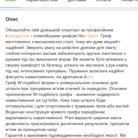
Опис
Облаштуйте свій домашній спортзал за професійним
с
тандартом з
олімпійським грифом Ho
p-Sport.
Гриф
виготовлено з високоякісної сталі, тому він дуже міцний і
надійний. Зверніть увагу на рифлені ділянки для хвату -
глибокі поперечні засічки забезпечують зручне зчеплення з
руками під час виконання вправ. Ви можете бути впевнені у
своєму комфорті та безпеці, штанга не вислизне з рук навіть
під час інтенсивних тренувань. Пружинні затискачі надійно
фіксують навантаження, не дряпаючи й
ого.
Гриф W-подібної форми є універсальною основою для
штанги при тренуванні м'язів плечей та передпліч. Основне
призначення W-подібного грифа - зниження надмірного
навантаження на суглоби, тому така штанга буде
оптимальною і для спортсменів з травмами ліктів або кистей.
Водночас конструкція кривого грифа передбачає
варіативність навантаження. Різні варіанти ширини хвата
дозволяють прискорювати досягнення результатів, тренуючи
м'язи за принципом шоку.
Гарантія є важливим підтвердженням необхідної якості. Ми