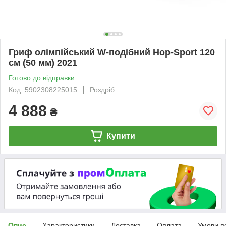
Гриф олімпійський W-подібний Hop-Sport 120
см (50 мм) 2021
Готово до відправки
Код: 5902308225015
Роздріб
4 888
₴
Купити
Опис
Характеристики
Доставка
Оплата
Умови п