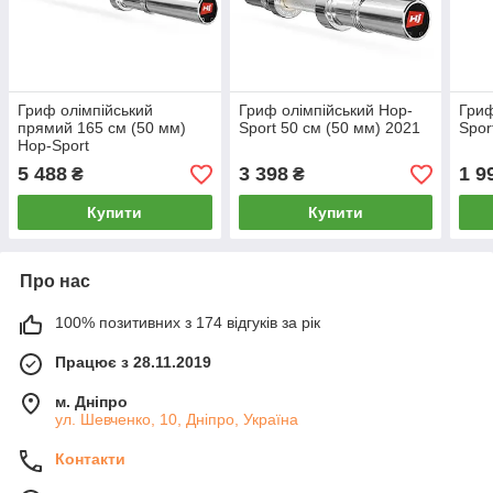
Гриф олімпійський
Гриф олімпійський Hop-
Гриф
прямий 165 см (50 мм)
Sport 50 см (50 мм) 2021
Spor
Hop-Sport
5 488
3 398
1 9
₴
₴
Купити
Купити
Про нас
100% позитивних з 174 відгуків за рік
Працює з 28.11.2019
м. Дніпро
ул. Шевченко, 10, Дніпро, Україна
Контакти