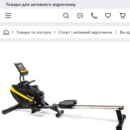
Товари для активного відпочинку
Товари та послуги
Спорт і активний відпочинок
Be-sp