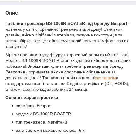
Опис
Гребний тренажер BS-1006R BOATER від бренду Besport
-
новинка у світі спортивних тренажерів для дому! Стильний
дизайн, якісно підібрані матеріали, потужна конструкція та
якісна збірка- все це забезпечує надійність та комфорт ваших
тренувань!
Мрієте про підтягнуту фігуру та красивий рельєф м'язів? Тоді
модель BS-1006R BOATER стане чудовим вибором для ваших
побажань! Вирішивши купити гребний тренажер від бренду
Besport- ви отримаєте якісне спортивне обладнання за
доступною ціною! Тренажер пройшов переві
рку за всім
а
стандартами якості та має необхідні сертифікати (CE, ROHS),
а також гарантію від виробника 24 місяці.
Основні характеристики:
виробник: Besport
модель: BS-1006R BOATER
тип тренажера: магнітний
вага системи махового колеса: 6 кг