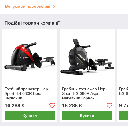
Всі умови повернення
Подібні товари компанії
Гребний тренажер Hop-
Гребний тренажер Hop-
Греб
Sport HS-030R Boost
Sport HS-080R Aspen
BS-
червоний
магнітний чорно-
золотистий
16 288
18 288
9 7
₴
₴
Купити
Купити