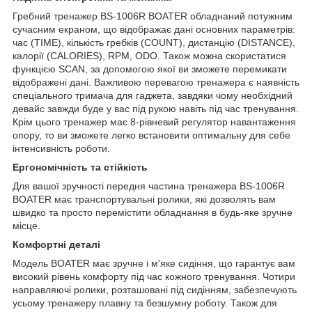
Гребний тренажер BS-1006R BOATER обладнаний потужним
сучасним екраном, що відображає дані основних параметрів:
час (TIME), кількість гребків (COUNT), дистанцію (DISTANCE),
калорії (CALORIES), RPM, ODO. Також можна скористатися
функцією SCAN, за допомогою якої ви зможете перемикати
відображені дані. Важливою перевагою тренажера є наявність
спеціального тримача для гаджета, завдяки чому необхідний
девайс завжди буде у вас під рукою навіть під час тренування.
Крім цього тренажер має 8-рівневий регулятор навантаження
опору, то ви зможете легко встановити оптимальну для себе
інтенсивність роботи.
Ергономічність та стійкість
Для вашої зручності передня частина тренажера BS-1006R
BOATER має транспортувальні ролики, які дозволять вам
швидко та просто перемістити обладнання в будь-яке зручне
місце.
Комфортні деталі
Модель BOATER має зручне і м'яке сидіння, що гарантує вам
високий рівень комфорту під час кожного тренування. Чотири
направляючі ролики, розташовані під сидінням, забезпечують
усьому тренажеру плавну та безшумну роботу. Також для