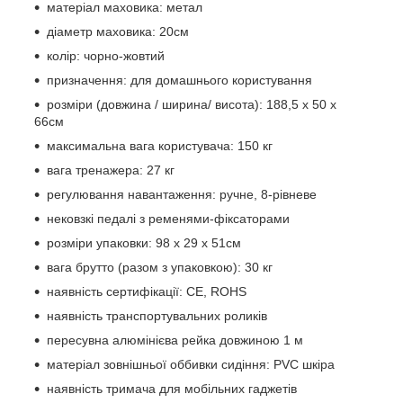
матеріал маховика: метал
діаметр маховика: 20см
колір: чорно-жовтий
призначення: для домашнього користування
розміри (довжина / ширина/ висота): 188,5 х 50 х
66см
максимальна вага користувача: 150 кг
вага тренажера: 27 кг
регулювання навантаження: ручне, 8-рівневе
нековзкі педалі з ременями-фіксаторами
розміри упаковки: 98 х 29 х 51см
вага брутто (разом з упаковкою): 30 кг
наявність сертифікації: CE, ROHS
наявність транспортувальних роликів
пересувна алюмінієва рейка довжиною 1 м
матеріал зовнішньої оббивки сидіння: PVC шкіра
наявність тримача для мобільних гаджетів