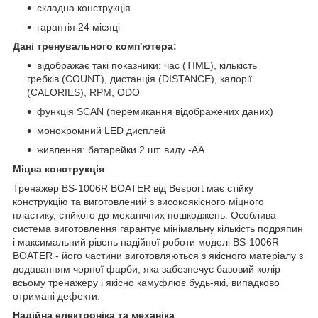
складна конструкція
гарантія 24 місяці
Дані тренувального комп'ютера:
відображає такі показники: час (TIME), кількість
гребків (COUNT), дистанція (DISTANCE), калорії
(CALORIES), RPM, ODO
функція SCAN (перемикання відображених даних)
монохромний LED дисплей
живлення: батарейки 2 шт. виду -AA
Міцна конструкція
Тренажер BS-1006R BOATER від Besport має стійку
конструкцію та виготовлений з високоякісного міцного
пластику, стійкого до механічних пошкоджень. Особлива
система виготовлення гарантує мінімальну кількість подряпин
і максимальний рівень надійної роботи моделі BS-1006R
BOATER - його частини виготовляються з якісного матеріалу з
додаванням чорної фарби, яка забезпечує базовий колір
всьому тренажеру і якісно камуфлює будь-які, випадково
отримані дефекти.
Надійна електроніка та механіка